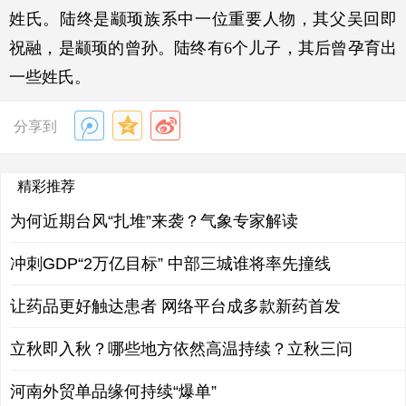
姓氏。陆终是颛顼族系中一位重要人物，其父吴回即
祝融，是颛顼的曾孙。陆终有
6
个儿子，其后曾孕育出
一些姓氏。
分享到
精彩推荐
为何近期台风“扎堆”来袭？气象专家解读
冲刺GDP“2万亿目标” 中部三城谁将率先撞线
让药品更好触达患者 网络平台成多款新药首发
立秋即入秋？哪些地方依然高温持续？立秋三问
河南外贸单品缘何持续“爆单”