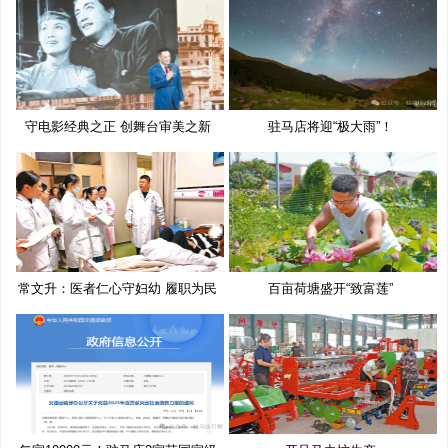
守电影经典之正 创舞台审美之新
驻马店将迎“极大雨”！
常文升：医者仁心守妇幼 履职为民
百亩荷塘盛开“致富莲”