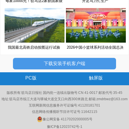
每家10000元！驻马店2家获国家级
开足马力忙生产
奖
我国最北高铁启动按图运行试验
2026中国小篮球系列活动全国总决
赛
下载安装手机客户端
PC版
触屏版
版权所有:驻马店日报社 国内统一连续出版物号:CN 41-0017 邮发代号:35-45
地址:驻马店市练江大道与驿城大道交叉口向西300米路北 邮箱:zmdrbwz@163.com
互联网新闻信息服务许可证编号:41120181701
信息网络传播视听节目许可证号:11642115
豫公网安备 41170202000005号
豫ICP备12023742号-1