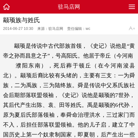
驻马店网
颛顼族与姓氏
2014-06-27 10:30
来源：驻马店网
责任编辑：wc
颛顼是传说中古代部族首领，《史记》说他是
“
黄
帝之孙而昌意之子
”
，号高阳氏。他居于帝丘（今河南
濮阳东南），死后葬于顿丘（在今河南浚县
北）。颛顼后裔比较有头绪的，主要有三支：一为舜
族，二为禹族，三为陆终族。舜是传说中父系氏族社
会后期部落联盟领袖，《史记》说他是颛顼的
7
世孙，
其后代产生出陈、袁、田等姓氏。禹是颛顼的
6
代孙，
原为夏后氏部落领袖，奉舜命治理洪水，三过家门而
不入，后担任部落联盟领袖。他的儿子启，建立了中
国历史上第一个奴隶制国家，即夏朝，后产生出一些