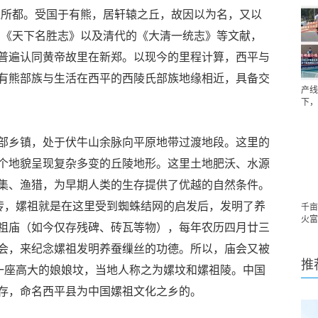
之所都。受国于有熊，居轩辕之丘，故因以为名，又以
》《天下名胜志》以及清代的《大清一统志》等文献，
普遍认同黄帝故里在新郑。以现今的里程计算，西平与
有熊部族与生活在西平的西陵氏部族地缘相近，具备交
产线
下，
部乡镇，处于伏牛山余脉向平原地带过渡地段。这里的
个地貌呈现复杂多变的丘陵地形。这里土地肥沃、水源
集、渔猎，为早期人类的生存提供了优越的自然条件。
相传，嫘祖就是在这里受到蜘蛛结网的启发后，发明了养
千亩
火富
祖庙（如今仅存残碑、砖瓦等物），每年农历四月廿三
会，来纪念嫘祖发明养蚕缫丝的功德。所以，庙会又被
推
有一座高大的娘娘坟，当地人称之为嫘坟和嫘祖陵。中国
存，命名西平县为中国嫘祖文化之乡的。