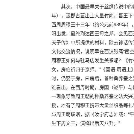
其次，中国最早关于丝绸传说中的
年），汲郡古墓出土大量竹简，晋王下
西周周穆王十三年（约公元前989年
阳出发，最终到达西王母之邦，会见西
天子传》中所提供的材料，除去神话传
文化交流情况，说明早在西汉张骞“凿
周穆王如何与驻马店发生关系呢？《竹
女，房伯祈归于京师。”《国语·周语上
时，仍娶于房，曰房后，善种桑养蚕之
难看出，在西周时期，房国（遂平）与
一现象导致周王朝的种桑养蚕之法大兴
授，才有了周穆王携带大量丝织品等礼
与周王朝联姻，据《汝宁府志》载：“
生下周文王，演绎出后天八卦。”