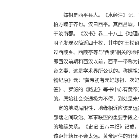
嫘祖是西平县人。《水经注》记：
柏方睦于齐也。汉曰西平。其西吕墟，
于汝南郡。《汉书》卷二十八上《地理志
咀子发现汉简近四十枚，其中的“王杖诏
过西陵乡、西陵亭等与“西陵”相关的
即西汉前期和西汉以前，西平一带称为
帝之妻，这是学术界所公认的。称嫘祖
物纪原》云：“黄帝初有元妃嫘祖、次
签》、罗泌的《路史》等书中亦有黄帝
的。原始社会交通极为不便，到处是未
一定的地域局限性，地缘相近应该是远
部落之间政治、军事联盟的重要手段之
的地缘关系。《史记·五帝本纪》记载
该距轩辕丘不会太远。黄帝居住的轩辕