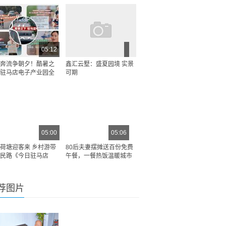
05:12
奔流争朝夕！酷暑之
鑫汇云墅：盛夏园境 实景
驻马店电子产业园全
可期
05:00
05:06
荷塘迎客来 乡村游带
80后夫妻摆摊送百份免费
民路《今日驻马店
午餐，一餐热饭温暖城市
荐图片