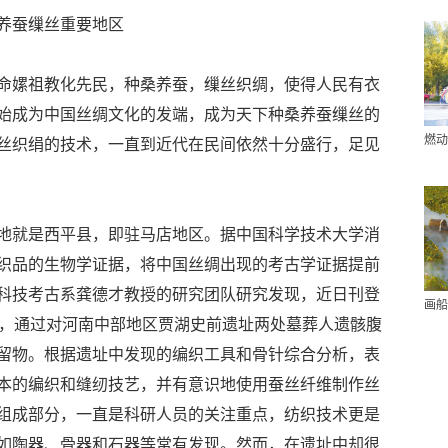
养蚕缫丝重要地区
命嫘祖教化先民，种桑养蚕，缫丝织绸，使得人民有衣
始成为中国丝绸文化的发端，成为天下种桑养蚕缫丝的
燃动
丝织绢的技术，一直到近代在民间依然十分盛行，足见
地就是西平县，即驻马店地区。据中国科学技术大学消
织品的生物学证据，将中国丝绸出现的考古学证据提前
科技考古系龚德才教授的研究团队研究发现，近日刊登
画船
。据悉，通过对河南中部地区贾湖史前遗址两处墓葬人遗骸腹
留物。根据遗址中发现的编织工具和骨针综合分析，表
本的编织和缝纫技艺，并有意识地使用蚕丝纤维制作丝
组成部分，一直是科研人员的关注重点，纺织技术更是
如陶器、骨器和石器等常有发现。然而，在遗址中却很