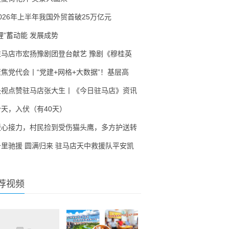
2026年上半年我国外贸首破25万亿元
锂”蓄动能 发展成势
驻马店市宏扬豫剧团登台献艺 豫剧《穆桂英
聚焦党代会丨“党建+网格+大数据”！基层高
央视点赞驻马店张大生丨《今日驻马店》资讯
今天，入伏（有40天）
暖心接力，村民捡到受伤猫头鹰，多方护送转
千里驰援 圆满归来 驻马店天中救援队平安凯
荐视频