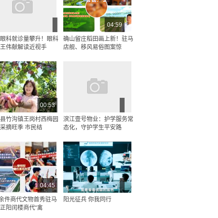
04:59
眼科就诊量攀升！眼科
确山留庄稻田画上新！驻马
王伟献解读近视手
店舰、移风易俗图案惊
00:53
县竹沟镇王岗村西梅园
滨江壹号物业：护学服务常
采摘旺季 市民结
态化，守护学生平安路
04:45
0余件商代文物首秀驻马
阳光征兵 你我同行
正阳闰楼商代“禽