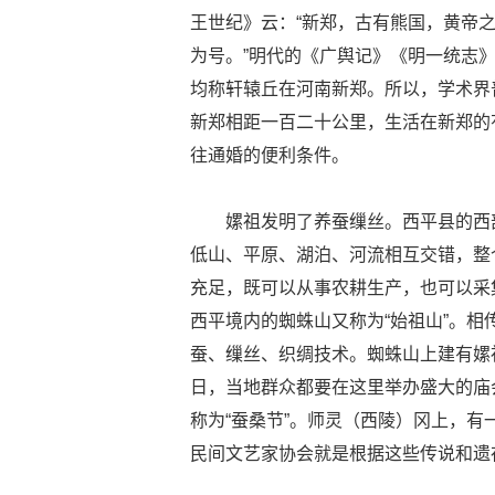
王世纪》云：“新郑，古有熊国，黄帝
为号。”明代的《广舆记》《明一统志
均称轩辕丘在河南新郑。所以，学术界
新郑相距一百二十公里，生活在新郑的
往通婚的便利条件。
嫘祖发明了养蚕缫丝。西平县的西
低山、平原、湖泊、河流相互交错，整
充足，既可以从事农耕生产，也可以采
西平境内的蜘蛛山又称为“始祖山”。
蚕、缫丝、织绸技术。蜘蛛山上建有嫘
日，当地群众都要在这里举办盛大的庙
称为“蚕桑节”。师灵（西陵）冈上，
民间文艺家协会就是根据这些传说和遗