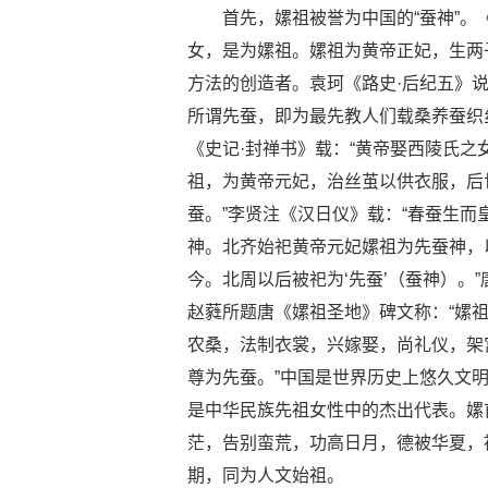
首先，嫘祖被誉为中国的“蚕神”。
女，是为嫘祖。嫘祖为黄帝正妃，生两
方法的创造者。袁珂《路史·后纪五》
所谓先蚕，即为最先教人们载桑养蚕织
《史记·封禅书》载：“黄帝娶西陵氏之
祖，为黄帝元妃，治丝茧以供衣服，后
蚕。”李贤注《汉日仪》载：“春蚕生
神。北齐始祀黄帝元妃嫘祖为先蚕神，
今。北周以后被祀为‘先蚕’（蚕神）。
赵蕤所题唐《嫘祖圣地》碑文称：“嫘
农桑，法制衣裳，兴嫁娶，尚礼仪，架
尊为先蚕。”中国是世界历史上悠久文
是中华民族先祖女性中的杰出代表。嫘
茫，告别蛮荒，功高日月，德被华夏，
期，同为人文始祖。