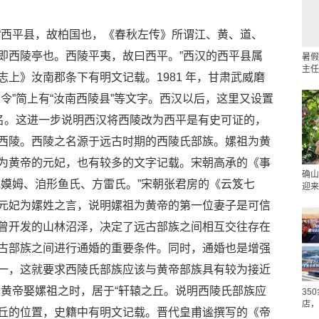
“西平县，故柏国也，《春秋左传》所谓江、黄、道、
即西陵亭也。西陵平夷，故曰西平。”西汉的西平县属
暑假
主任
上》汝南郡条下有明文记载。1981 年，甘肃武威磨
令”简上有“汝南西陵县”等文字。西汉以后，这里又设置
地名。这进一步说明西汉将西陵改为西平是有史可证的，
西陵。西陵之名源于远古时期的西陵氏部族。嫘祖为黄
为黄帝的元妃，也有较多的文字记载。宋朝高承的《事
确山
妃嫫姆、洎形鱼氏、方雷氏。”宋朝张君房的《云笈七
迎来
元妃为嫘姓之言，说明嫘祖为黄帝的第一位妻子是可信
曾开发的山林沼泽，决定了远古部族之间相互交往存在
古部族之间进行通婚的重要条件。同时，通婚也是增强
一，这就要求西陵氏部族应该与黄帝部族具有较为接近
，黄帝娶嫘祖之时，居于“轩辕之丘。说明西陵氏部族应
35
店，
丘的位置，史籍中有明文记载。晋代皇甫谧撰写的《帝