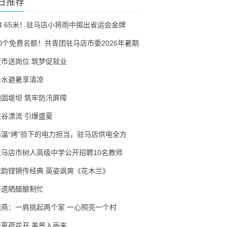
日推荐
54.65米！驻马店小将雨中掷出省运会金牌
30个免费名额！共青团驻马店市委2026年暑期
夜市送岗位 筑梦促就业
亲水避暑享清凉
加固堤坝 筑牢防汛屏障
峡谷漂流 引爆盛夏
高温“烤”验下的电力担当，驻马店供电全方
驻马店市树人高级中学公开招聘10名教师
戏韵铿锵传经典 英姿飒爽《花木兰》
非遗晒醋酿制忙
隗燕：一肩挑起两个家 一心照亮一个村
盛夏荷花开 美景入画来