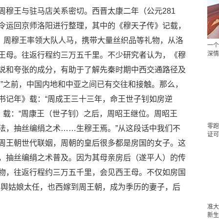
周穆王与驻马店关系密切。西晋太康二年（公元281
令运回京师洛阳进行整理，其中的《穆天子传》记载，
），周穆王率领大队人马，携带大量丝织品等礼物，从洛
一个
深情
王母。往返行程约三万五千里。不少研究者认为，《穆
说和夸张的成分，有助于了解先秦时期中西交通路径及
空”之前，中国内地和中亚之间已有交往和接触。那么，
书记年》载：“周成王三十三年，命王世子钊如房逆
》载：“周康王（世子钊）之后，周昭王继位。周昭王
零跑
法，抽丝编绢之术……生穆王焉。”从这段话中我们不
证可
周王朝世代联姻，周朝的皇后很多都是房国的女子。这
，抽丝编绢之术普及。因为其母亲房后（遂平人）的传
物，往返行程约三万五千里，会见西王母。不仅如房国
平舆姑娘太任，也西嫁到周王朝，成为季历的妻子，后
准大
新生