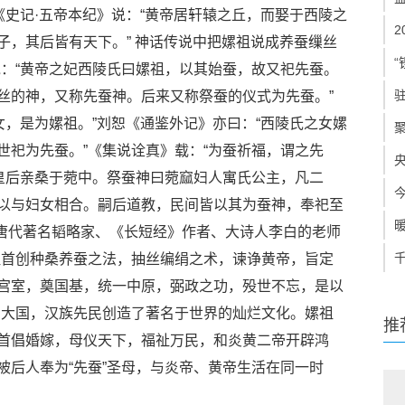
《史记·五帝本纪》说：“黄帝居轩辕之丘，而娶于西陵之
子，其后皆有天下。” 神话传说中把嫘祖说成养蚕缫丝
“
说：“黄帝之妃西陵氏曰嫘祖，以其始蚕，故又祀先蚕。
丝的神，又称先蚕神。后来又称祭蚕的仪式为先蚕。”
女，是为嫘祖。”刘恕《通鉴外记》亦曰：“西陵氏之女嫘
世祀为先蚕。”《集说诠真》载：“为蚕祈福，谓之先
而皇后亲桑于菀中。祭蚕神曰菀窳妇人寓氏公主，凡二
以与妇女相合。嗣后道教，民间皆以其为蚕神，奉祀至
”唐代著名韬略家、《长短经》作者、大诗人李白的老师
祖首创种桑养蚕之法，抽丝编绢之术，谏诤黄帝，旨定
宫室，奠国基，统一中原，弼政之功，殁世不忘，是以
明大国，汉族先民创造了著名于世界的灿烂文化。嫘祖
推
首倡婚嫁，母仪天下，福祉万民，和炎黄二帝开辟鸿
被后人奉为“先蚕”圣母，与炎帝、黄帝生活在同一时