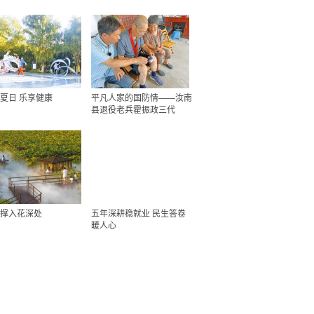
夏日 乐享健康
平凡人家的国防情——汝南
县退役老兵霍振政三代
撑入花深处
五年深耕稳就业 民生答卷
暖人心