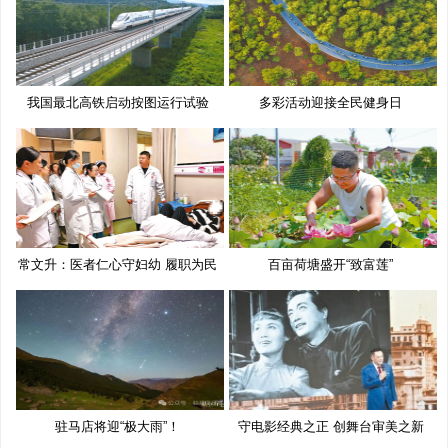
我国最北高铁启动按图运行试验
多彩活动迎接全民健身日
常文升：医者仁心守妇幼 履职为民
百亩荷塘盛开“致富莲”
驻马店将迎“极大雨”！
守电影经典之正 创舞台审美之新