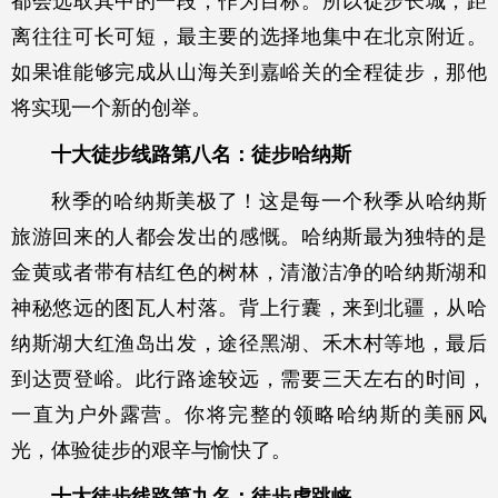
都会选取其中的一段，作为目标。所以徒步长城，距
离往往可长可短，最主要的选择地集中在北京附近。
如果谁能够完成从山海关到嘉峪关的全程徒步，那他
将实现一个新的创举。
十大徒步线路第八名：徒步哈纳斯
秋季的哈纳斯美极了！这是每一个秋季从哈纳斯
旅游回来的人都会发出的感慨。哈纳斯最为独特的是
金黄或者带有桔红色的树林，清澈洁净的哈纳斯湖和
神秘悠远的图瓦人村落。背上行囊，来到北疆，从哈
纳斯湖大红渔岛出发，途径黑湖、禾木村等地，最后
到达贾登峪。此行路途较远，需要三天左右的时间，
一直为户外露营。你将完整的领略哈纳斯的美丽风
光，体验徒步的艰辛与愉快了。
十大徒步线路第九名：徒步虎跳峡