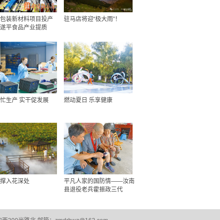
包装新材料项目投产
驻马店将迎“极大雨”！
遂平食品产业提质
忙生产 实干促发展
燃动夏日 乐享健康
撑入花深处
平凡人家的国防情——汝南
县退役老兵霍振政三代