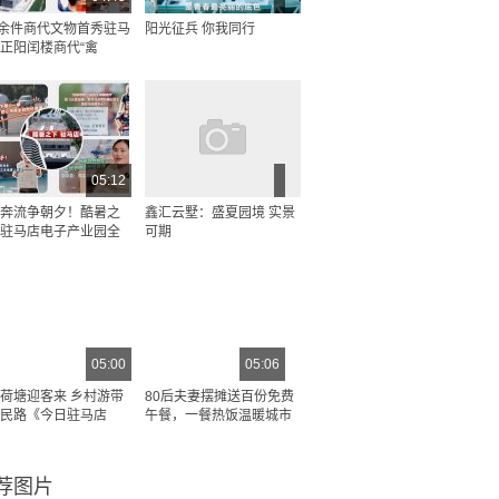
0余件商代文物首秀驻马
阳光征兵 你我同行
正阳闰楼商代“禽
05:12
奔流争朝夕！酷暑之
鑫汇云墅：盛夏园境 实景
驻马店电子产业园全
可期
05:00
05:06
荷塘迎客来 乡村游带
80后夫妻摆摊送百份免费
民路《今日驻马店
午餐，一餐热饭温暖城市
荐图片