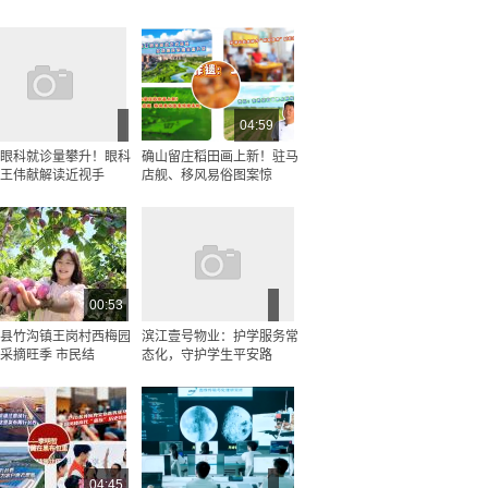
04:59
眼科就诊量攀升！眼科
确山留庄稻田画上新！驻马
王伟献解读近视手
店舰、移风易俗图案惊
00:53
县竹沟镇王岗村西梅园
滨江壹号物业：护学服务常
采摘旺季 市民结
态化，守护学生平安路
04:45