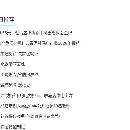
日推荐
54.65米！驻马店小将雨中掷出省运会金牌
30个免费名额！共青团驻马店市委2026年暑期
夜市送岗位 筑梦促就业
亲水避暑享清凉
加固堤坝 筑牢防汛屏障
峡谷漂流 引爆盛夏
高温“烤”验下的电力担当，驻马店供电全方
驻马店市树人高级中学公开招聘10名教师
戏韵铿锵传经典 英姿飒爽《花木兰》
非遗晒醋酿制忙