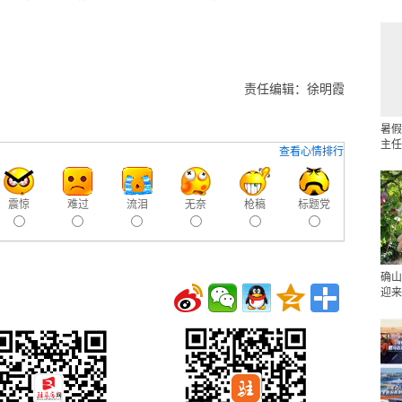
责任编辑：徐明霞
暑假
主任
查看心情排行
震惊
难过
流泪
无奈
枪稿
标题党
确山
迎来