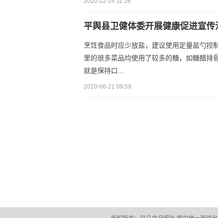
2020-12-14 11:26
平舆县卫健体委开展健康促进宣传
烹饪食品时应少放盐，建议使用定量盐勺控
里的很多菜品均使用了较多的糖，如糖醋排骨
就是保持口...
2020-06-21 09:59