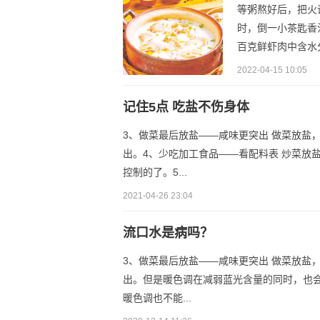
等粥熬好后，把火
时，倒一小茶匙香
百克鲜虾肉中含水分
2022-04-15 10:05
记住5点 吃盐不伤身体
3、做菜最后放盐——咸味更突出 做菜放盐
出。4、少吃加工食品——看配料表 炒菜放
控制的了。5...
2021-04-26 23:04
流口水是病吗？
3、做菜最后放盐——咸味更突出 做菜放盐
出。但是暖色调在减弱蓝光含量的同时，也
暖色调也不能...