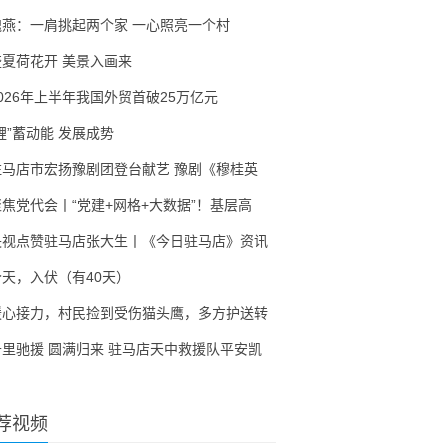
隗燕：一肩挑起两个家 一心照亮一个村
盛夏荷花开 美景入画来
2026年上半年我国外贸首破25万亿元
锂”蓄动能 发展成势
驻马店市宏扬豫剧团登台献艺 豫剧《穆桂英
聚焦党代会丨“党建+网格+大数据”！基层高
央视点赞驻马店张大生丨《今日驻马店》资讯
今天，入伏（有40天）
暖心接力，村民捡到受伤猫头鹰，多方护送转
千里驰援 圆满归来 驻马店天中救援队平安凯
荐视频