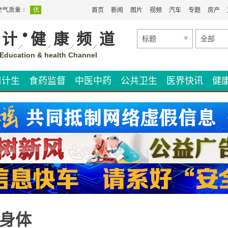
首页
新闻
图片
视频
汽车
专题
房产
•
计
健
康
频
道
标题
全部
Education & health Channel
口计生
食药监督
中医中药
公共卫生
医界快讯
健
伤身体