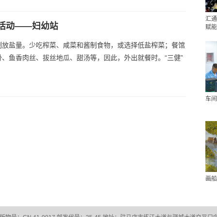
汇通
活动——妇幼站
赋能
制放盐量。少吃榨菜、咸菜和酱制食物，或选择低盐榨菜；餐馆
、鱼香肉丝、拔丝地瓜、甜汤等，因此，外出就餐时。“三健”
车间
画船