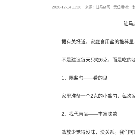
2020-12-14 11:26 来源：
驻马店网
责任编辑：徐
驻马
据有关报道，家庭食用盐的推荐量
不是建议每天只吃6克，而是吃的
1、限盐勺——看的见
家里准备一个2克的小盐勺，每次
2、找代替品——丰富味蕾
盐放少觉得没味，没关系。我们可