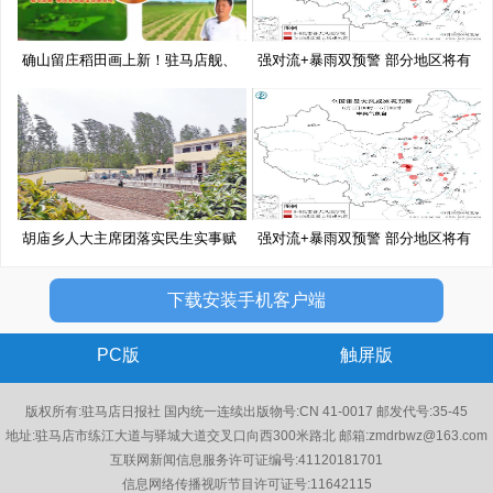
确山留庄稻田画上新！驻马店舰、
强对流+暴雨双预警 部分地区将有
移
10
胡庙乡人大主席团落实民生实事赋
强对流+暴雨双预警 部分地区将有
能
10
下载安装手机客户端
PC版
触屏版
版权所有:驻马店日报社 国内统一连续出版物号:CN 41-0017 邮发代号:35-45
地址:驻马店市练江大道与驿城大道交叉口向西300米路北 邮箱:zmdrbwz@163.com
互联网新闻信息服务许可证编号:41120181701
信息网络传播视听节目许可证号:11642115