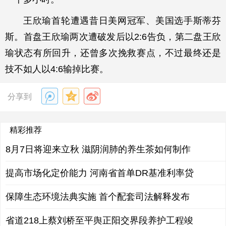
王欣瑜首轮遭遇昔日美网冠军、美国选手斯蒂芬
斯。首盘王欣瑜两次遭破发后以2:6告负，第二盘王欣
瑜状态有所回升，还曾多次挽救赛点，不过最终还是
技不如人以4:6输掉比赛。
分享到
精彩推荐
8月7日将迎来立秋 滋阴润肺的养生茶如何制作
提高市场化定价能力 河南省首单DR基准利率贷
保障生态环境法典实施 首个配套司法解释发布
省道218上蔡刘桥至平舆正阳交界段养护工程竣