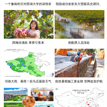
一个豫南村庄对西湖大学的深情牵
我国成功发射东方慧眼高光谱01、
挂
02
西梅挂满枝 果香引客来
画船撑入花深处
河南大雨、暴雨！驻马店最新天气
抢抓暑期施工黄金期 管网改造护航
预