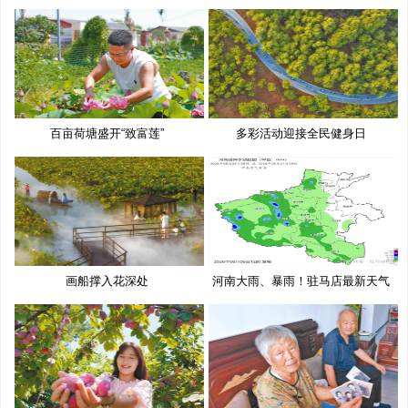
百亩荷塘盛开“致富莲”
多彩活动迎接全民健身日
画船撑入花深处
河南大雨、暴雨！驻马店最新天气
预