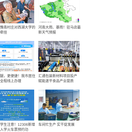
豫南村庄对西湖大学的
河南大雨、暴雨！驻马店最
牵挂
新天气预报
腿，更便捷！我市居住
汇通包装新材料项目投产
全程线上办理
赋能遂平食品产业提质
学生注意！12306新增
车间忙生产 实干促发展
入学火车票预约功