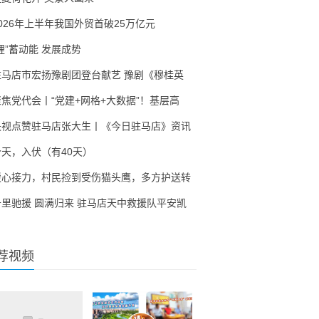
2026年上半年我国外贸首破25万亿元
锂”蓄动能 发展成势
驻马店市宏扬豫剧团登台献艺 豫剧《穆桂英
聚焦党代会丨“党建+网格+大数据”！基层高
央视点赞驻马店张大生丨《今日驻马店》资讯
今天，入伏（有40天）
暖心接力，村民捡到受伤猫头鹰，多方护送转
千里驰援 圆满归来 驻马店天中救援队平安凯
荐视频