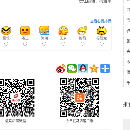
责任编辑：梅雅平
“
查看心情排行
震惊
难过
流泪
无奈
枪稿
标题党
推
驻马店网微信
今日驻马店客户端