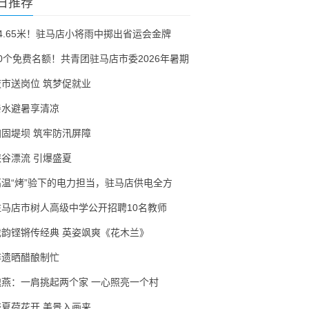
日推荐
54.65米！驻马店小将雨中掷出省运会金牌
30个免费名额！共青团驻马店市委2026年暑期
夜市送岗位 筑梦促就业
亲水避暑享清凉
加固堤坝 筑牢防汛屏障
峡谷漂流 引爆盛夏
高温“烤”验下的电力担当，驻马店供电全方
驻马店市树人高级中学公开招聘10名教师
戏韵铿锵传经典 英姿飒爽《花木兰》
非遗晒醋酿制忙
隗燕：一肩挑起两个家 一心照亮一个村
盛夏荷花开 美景入画来