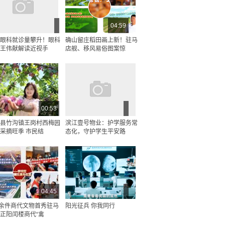
04:59
眼科就诊量攀升！眼科
确山留庄稻田画上新！驻马
王伟献解读近视手
店舰、移风易俗图案惊
00:53
县竹沟镇王岗村西梅园
滨江壹号物业：护学服务常
采摘旺季 市民结
态化，守护学生平安路
04:45
0余件商代文物首秀驻马
阳光征兵 你我同行
正阳闰楼商代“禽