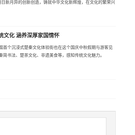
用日新月异的创新创造，铸就中华文化新辉煌，在文化的繁荣兴
统文化 涵养深厚家国情怀
国首个沉浸式楚秦文化体验街也在这个国庆中秋假期与游客见
秦简书法、楚茶文化、非遗美食等，感知传统文化魅力。