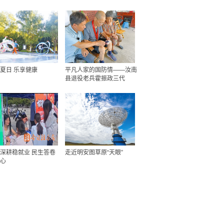
夏日 乐享健康
平凡人家的国防情——汝南
县退役老兵霍振政三代
深耕稳就业 民生答卷
走近明安图草原“天眼”
心