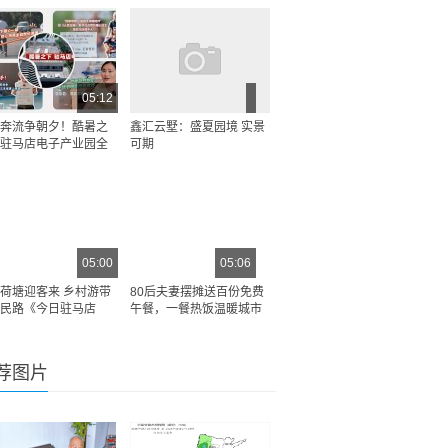
05:12
奔流争朝夕！酷暑之
鑫汇云墅：盛夏园境 实景
驻马店电子产业园全
可期
05:00
05:06
荷塘迎客来 乡村游带
80后夫妻摆摊送百份免费
民路《今日驻马店
午餐，一餐热饭温暖城市
荐图片