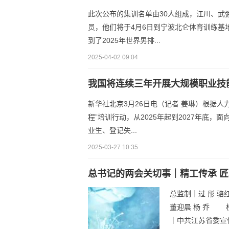
此次公布的集训名单由30人组成，江川、武
员，他们将于4月6日到宁波北仑体育训练基
到了2025年世界男排...
2025-04-02 09:04
我国将连续三年开展大规模职业技
新华社北京3月26日电（记者 姜琳）根据人
程”培训行动，从2025年起到2027年底
业生、登记失...
2025-03-27 10:35
总书记的两会关切事｜精工传承 
总监制｜过 彤 
董迎晨 杨 乔 
｜中共江苏省委宣