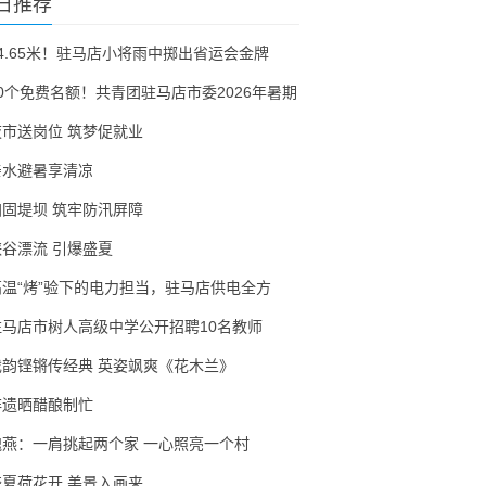
日推荐
54.65米！驻马店小将雨中掷出省运会金牌
30个免费名额！共青团驻马店市委2026年暑期
夜市送岗位 筑梦促就业
亲水避暑享清凉
加固堤坝 筑牢防汛屏障
峡谷漂流 引爆盛夏
高温“烤”验下的电力担当，驻马店供电全方
驻马店市树人高级中学公开招聘10名教师
戏韵铿锵传经典 英姿飒爽《花木兰》
非遗晒醋酿制忙
隗燕：一肩挑起两个家 一心照亮一个村
盛夏荷花开 美景入画来