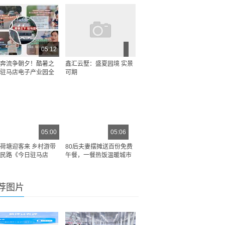
05:12
奔流争朝夕！酷暑之
鑫汇云墅：盛夏园境 实景
驻马店电子产业园全
可期
05:00
05:06
荷塘迎客来 乡村游带
80后夫妻摆摊送百份免费
民路《今日驻马店
午餐，一餐热饭温暖城市
荐图片