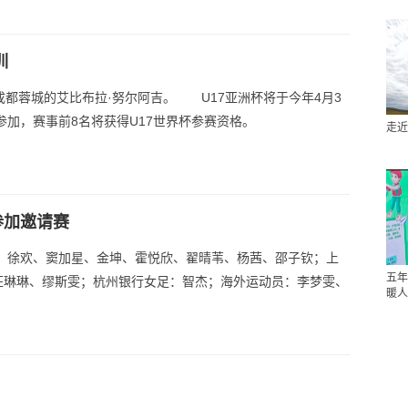
训
成都蓉城的艾比布拉·努尔阿吉。 U17亚洲杯将于今年4月3
参加，赛事前8名将获得U17世界杯参赛资格。
走近
参加邀请赛
徐欢、窦加星、金坤、霍悦欣、翟晴苇、杨茜、邵子钦；上
五年
汪琳琳、缪斯雯；杭州银行女足：智杰；海外运动员：李梦雯、
暖人