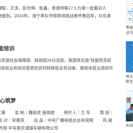
弸智、王滨、彭世坤、耿鑫、季道帅等17人为第一批集训人
地报到。2024年，海宁率队夺得男排挑战者杯赛冠军，队伍拿
零跑
证可
能培训
力资源社会保障部、财政部26日消息，我国将实施“技能照亮前
，面向有就业和培训意愿的农村转移就业劳动者、离校未就业高校毕
准大
新生
匠心筑梦
骆红秉 监 制｜魏驱虎 唐晓艳 制片人｜兰 军 策 划｜
校 对｜宋春燕 出 品｜中央广播电视总台央视网 鸣 谢
车间
传部 中车南京浦镇车辆有限公司