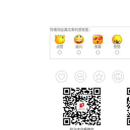
你看到此篇文章的感受是：
点赞
高兴
羡慕
愤怒
驻马店日报微信