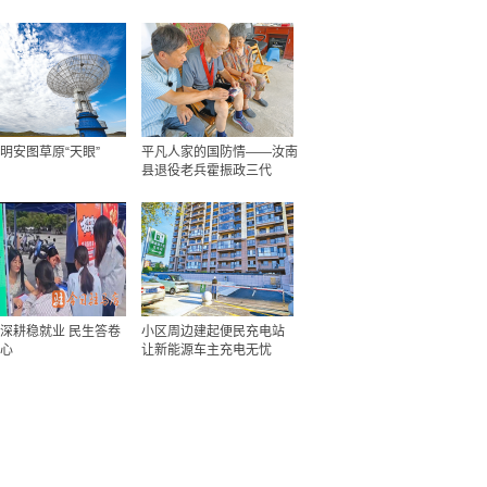
明安图草原“天眼”
平凡人家的国防情——汝南
县退役老兵霍振政三代
深耕稳就业 民生答卷
小区周边建起便民充电站
心
让新能源车主充电无忧