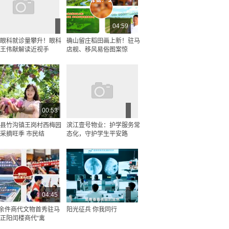
04:59
眼科就诊量攀升！眼科
确山留庄稻田画上新！驻马
王伟献解读近视手
店舰、移风易俗图案惊
00:53
县竹沟镇王岗村西梅园
滨江壹号物业：护学服务常
采摘旺季 市民结
态化，守护学生平安路
04:45
0余件商代文物首秀驻马
阳光征兵 你我同行
正阳闰楼商代“禽