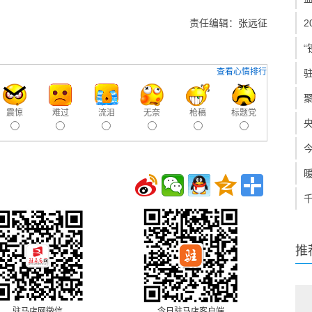
责任编辑：张远征
“
查看心情排行
震惊
难过
流泪
无奈
枪稿
标题党
推
驻马店网微信
今日驻马店客户端