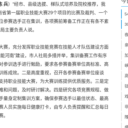
今
陈 兵
）“经市、县级选拔、梯队式培养及院校推荐，我
南省第一届职业技能大赛29个项目的比赛及裁判、一个
位参赛选手正在集训，各项赛前筹备工作正在有条不紊
障局主要负责人说。
大赛，充分发挥职业技能竞赛在技能人才队伍建设方面
技能河南”建设，市人社局多措并举，集训备赛工作有序
对参训选手进行勉励，要求各参赛备赛单位高标准、高
训练成效。二是高度重视，召开各参赛备赛单位座谈
支持职业技能大赛，为大赛训练提供优质服务。三是定
难和问题，及时研讨解决。四是研究各项竞赛规程、做
手量身定制集训方案，确保参赛选手以最佳状态、最高
赛人员实施每日健康打卡，由专人负责提醒和汇总每日
赛。