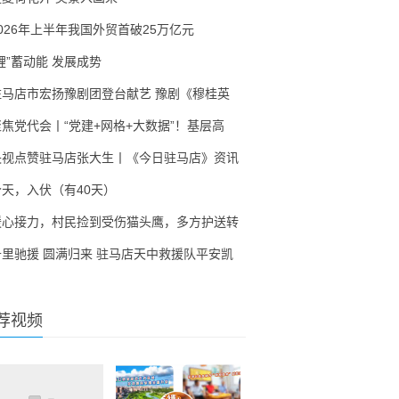
2026年上半年我国外贸首破25万亿元
锂”蓄动能 发展成势
驻马店市宏扬豫剧团登台献艺 豫剧《穆桂英
聚焦党代会丨“党建+网格+大数据”！基层高
央视点赞驻马店张大生丨《今日驻马店》资讯
今天，入伏（有40天）
暖心接力，村民捡到受伤猫头鹰，多方护送转
千里驰援 圆满归来 驻马店天中救援队平安凯
荐视频