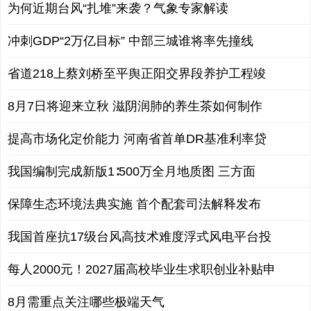
为何近期台风“扎堆”来袭？气象专家解读
冲刺GDP“2万亿目标” 中部三城谁将率先撞线
省道218上蔡刘桥至平舆正阳交界段养护工程竣
8月7日将迎来立秋 滋阴润肺的养生茶如何制作
提高市场化定价能力 河南省首单DR基准利率贷
我国编制完成新版1∶500万全月地质图 三方面
保障生态环境法典实施 首个配套司法解释发布
我国首座抗17级台风高技术难度浮式风电平台投
每人2000元！2027届高校毕业生求职创业补贴申
8月需重点关注哪些极端天气