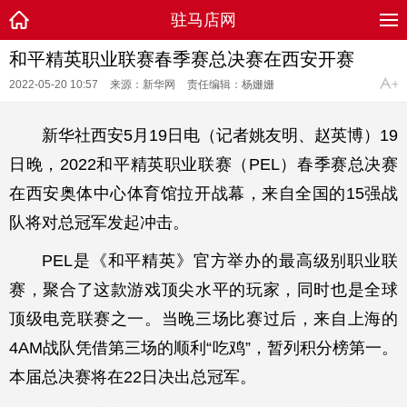
驻马店网
和平精英职业联赛春季赛总决赛在西安开赛
2022-05-20 10:57
来源：新华网
责任编辑：杨姗姗
新华社西安5月19日电（记者姚友明、赵英博）19
日晚，2022和平精英职业联赛（PEL）春季赛总决赛
在西安奥体中心体育馆拉开战幕，来自全国的15强战
队将对总冠军发起冲击。
PEL是《和平精英》官方举办的最高级别职业联
赛，聚合了这款游戏顶尖水平的玩家，同时也是全球
顶级电竞联赛之一。当晚三场比赛过后，来自上海的
4AM战队凭借第三场的顺利“吃鸡”，暂列积分榜第一。
本届总决赛将在22日决出总冠军。