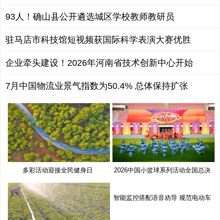
93人！确山县公开遴选城区学校教师教研员
驻马店市科技馆短视频获国际科学表演大赛优胜
企业牵头建设！2026年河南省技术创新中心开始
7月中国物流业景气指数为50.4% 总体保持扩张
多彩活动迎接全民健身日
2026中国小篮球系列活动全国总决
赛
智能监控搭配语音劝导 规范电动车