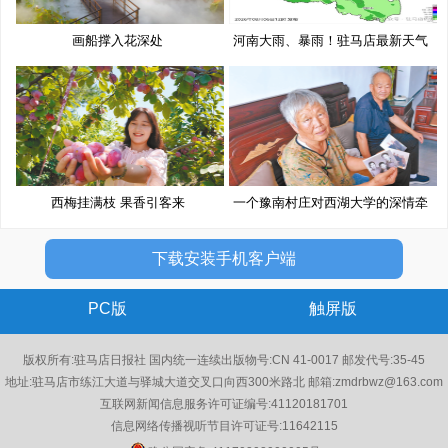
画船撑入花深处
河南大雨、暴雨！驻马店最新天气
预
西梅挂满枝 果香引客来
一个豫南村庄对西湖大学的深情牵
挂
下载安装手机客户端
PC版
触屏版
版权所有:驻马店日报社 国内统一连续出版物号:CN 41-0017 邮发代号:35-45
地址:驻马店市练江大道与驿城大道交叉口向西300米路北 邮箱:zmdrbwz@163.com
互联网新闻信息服务许可证编号:41120181701
信息网络传播视听节目许可证号:11642115