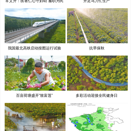
常文升：医者仁心守妇幼 履职为民
开足马力忙生产
我国最北高铁启动按图运行试验
抗旱保秋
百亩荷塘盛开“致富莲”
多彩活动迎接全民健身日