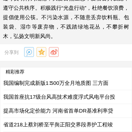
遵守公共秩序。积极践行“光盘行动”，杜绝餐饮浪费，
提倡使用公筷。不污染水源，不随意丢弃饮料瓶、包
装袋、湿巾等废弃物，不践踏绿地花丛，不攀折树
木，弘扬文明新风尚。
分享到
精彩推荐
我国编制完成新版1∶500万全月地质图 三方面
我国首座抗17级台风高技术难度浮式风电平台投
提高市场化定价能力 河南省首单DR基准利率贷
省道218上蔡刘桥至平舆正阳交界段养护工程竣