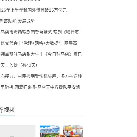
2026年上半年我国外贸首破25万亿元
锂”蓄动能 发展成势
驻马店市宏扬豫剧团登台献艺 豫剧《穆桂英
聚焦党代会丨“党建+网格+大数据”！基层高
央视点赞驻马店张大生丨《今日驻马店》资讯
今天，入伏（有40天）
暖心接力，村民捡到受伤猫头鹰，多方护送转
千里驰援 圆满归来 驻马店天中救援队平安凯
荐视频