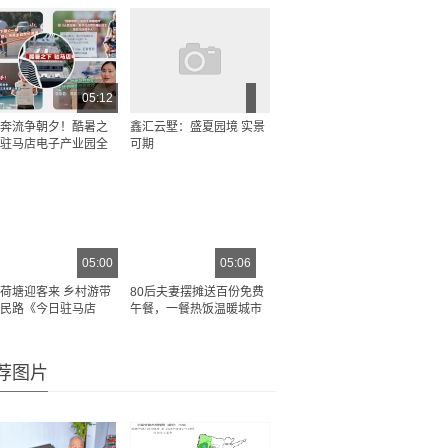
05:12
奔流争朝夕！酷暑之
鑫汇云墅：盛夏园境 实景
驻马店电子产业园全
可期
05:00
05:06
荷塘迎客来 乡村游带
80后夫妻摆摊送百份免费
民路《今日驻马店
午餐，一餐热饭温暖城市
荐图片