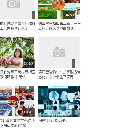
04:59
眼科就诊量攀升！眼科
确山留庄稻田画上新！驻马
王伟献解读近视手
店舰、移风易俗图案惊
00:53
县竹沟镇王岗村西梅园
滨江壹号物业：护学服务常
采摘旺季 市民结
态化，守护学生平安路
04:45
0余件商代文物首秀驻马
阳光征兵 你我同行
正阳闰楼商代“禽