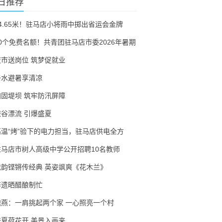
日推荐
54.65米！驻马店小将雨中掷出省运会金牌
30个免费名额！共青团驻马店市委2026年暑期
夜市送岗位 筑梦促就业
亲水避暑享清凉
加固堤坝 筑牢防汛屏障
峡谷漂流 引爆盛夏
高温“烤”验下的电力担当，驻马店供电全方
驻马店市树人高级中学公开招聘10名教师
戏韵铿锵传经典 英姿飒爽《花木兰》
非遗晒醋酿制忙
隗燕：一肩挑起两个家 一心照亮一个村
盛夏荷花开 美景入画来