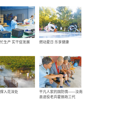
忙生产 实干促发展
燃动夏日 乐享健康
撑入花深处
平凡人家的国防情——汝南
县退役老兵霍振政三代