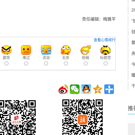
责任编辑：梅雅平
“
查看心情排行
震惊
难过
流泪
无奈
枪稿
标题党
推