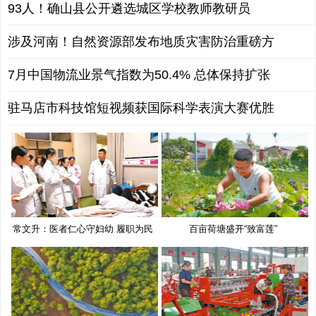
93人！确山县公开遴选城区学校教师教研员
涉及河南！自然资源部发布地质灾害防治重磅方
7月中国物流业景气指数为50.4% 总体保持扩张
驻马店市科技馆短视频获国际科学表演大赛优胜
常文升：医者仁心守妇幼 履职为民
百亩荷塘盛开“致富莲”