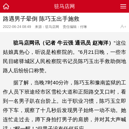
驻马店网
路遇男子晕倒 陈巧玉出手施救
2022-06-24 08:49
来源：驻马店网
责任编辑：付琳
驻马店网讯（记者 牛云强 通讯员 赵海洋）
“这位
姑娘真热心，听说是检察院的。”6月21日晚，一些市
民目睹驿城区人民检察院书记员陈巧玉出手救助倒地
路人后纷纷口称赞。
据了解，当晚7时40分许，陈巧玉和豫南监狱的工
作人员下班途经市区雪松大道和正阳路交叉口时，看
到一名男子趴在台阶上。出于职业习惯，陈巧玉立即
停下车，观察了十几秒后发现男子始终一动不动。她
连忙走过去，蹲下身拍打男子的肩膀，并对其大声喊
话：“醒一醒！”但男子没有任何反应。