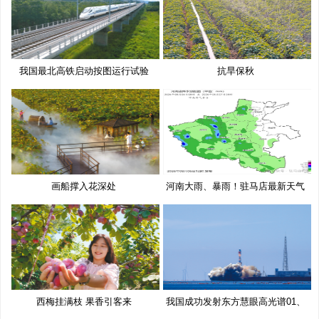
我国最北高铁启动按图运行试验
抗旱保秋
画船撑入花深处
河南大雨、暴雨！驻马店最新天气
预
西梅挂满枝 果香引客来
我国成功发射东方慧眼高光谱01、