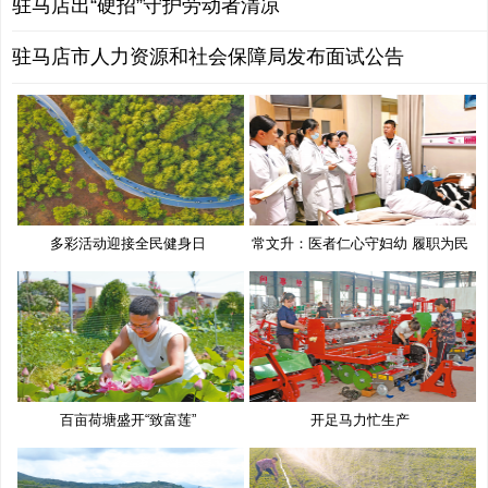
驻马店出“硬招”守护劳动者清凉
驻马店市人力资源和社会保障局发布面试公告
多彩活动迎接全民健身日
常文升：医者仁心守妇幼 履职为民
百亩荷塘盛开“致富莲”
开足马力忙生产