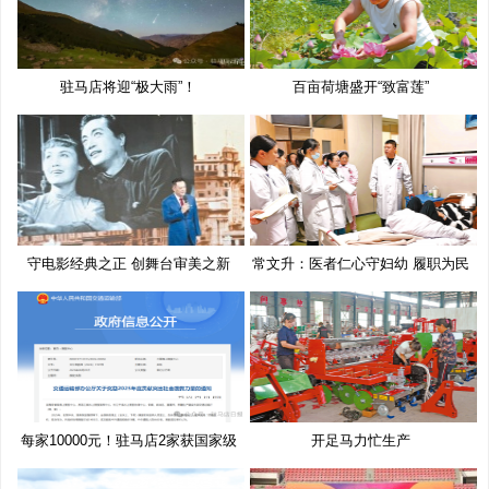
驻马店将迎“极大雨”！
百亩荷塘盛开“致富莲”
守电影经典之正 创舞台审美之新
常文升：医者仁心守妇幼 履职为民
每家10000元！驻马店2家获国家级
开足马力忙生产
奖