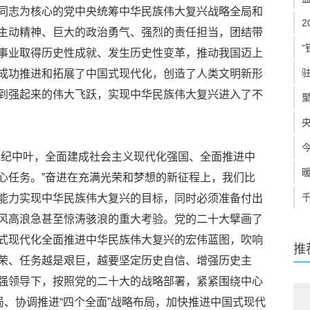
同志为核心的党中央统筹中华民族伟大复兴战略全局和
主动精神、巨大的政治勇气、强烈的责任担当，团结带
“
事业取得历史性成就、发生历史性变革，推动我国迈上
成功推进和拓展了中国式现代化，创造了人类文明新形
到强起来的伟大飞跃，实现中华民族伟大复兴进入了不
世纪中叶，全面建成社会主义现代化强国、全面推进中
心任务。”奋进在充满光荣和梦想的新征程上，我们比
能力实现中华民族伟大复兴的目标，同时必须准备付出
风高浪急甚至惊涛骇浪的重大考验。党的二十大擘画了
式现代化全面推进中华民族伟大复兴的宏伟蓝图，吹响
推
荣、任务越是艰巨，越要坚定历史自信、增强历史主
强领导下，按照党的二十大的战略部署，紧紧围绕中心
局、协调推进“四个全面”战略布局，加快推进中国式现代