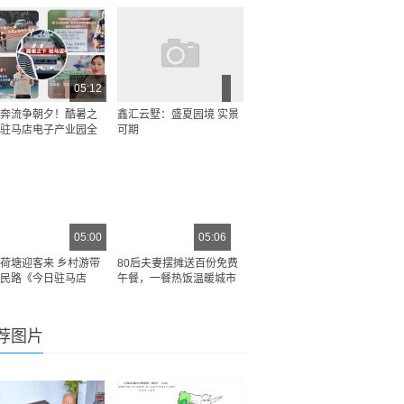
05:12
奔流争朝夕！酷暑之
鑫汇云墅：盛夏园境 实景
驻马店电子产业园全
可期
05:00
05:06
荷塘迎客来 乡村游带
80后夫妻摆摊送百份免费
民路《今日驻马店
午餐，一餐热饭温暖城市
荐图片