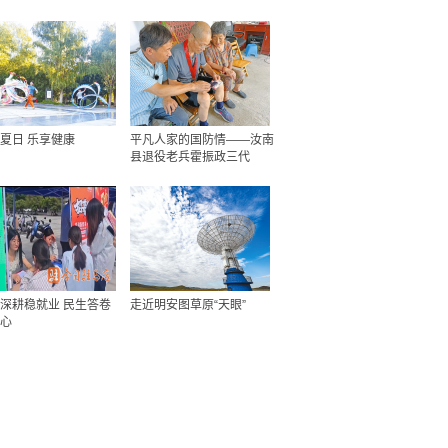
夏日 乐享健康
平凡人家的国防情——汝南
县退役老兵霍振政三代
深耕稳就业 民生答卷
走近明安图草原“天眼”
心