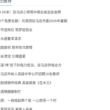
日推荐
54.65米！驻马店小将雨中掷出省运会金牌
30个免费名额！共青团驻马店市委2026年暑期
夜市送岗位 筑梦促就业
亲水避暑享清凉
加固堤坝 筑牢防汛屏障
峡谷漂流 引爆盛夏
高温“烤”验下的电力担当，驻马店供电全方
驻马店市树人高级中学公开招聘10名教师
戏韵铿锵传经典 英姿飒爽《花木兰》
非遗晒醋酿制忙
隗燕：一肩挑起两个家 一心照亮一个村
盛夏荷花开 美景入画来