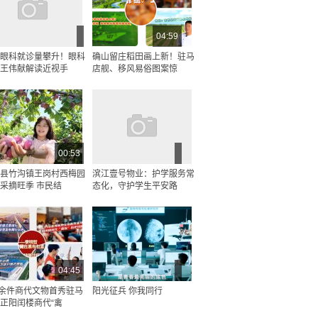
04:59
眼科就诊量攀升！眼科
确山留庄稻田画上新！驻马
王伟献解读近视手
店舰、移风易俗图案惊
00:53
县竹沟镇王岗村西梅园
滨江壹号物业：护学服务常
采摘旺季 市民结
态化，守护学生平安路
04:45
0余件商代文物首秀驻马
阳光征兵 你我同行
正阳闰楼商代“禽