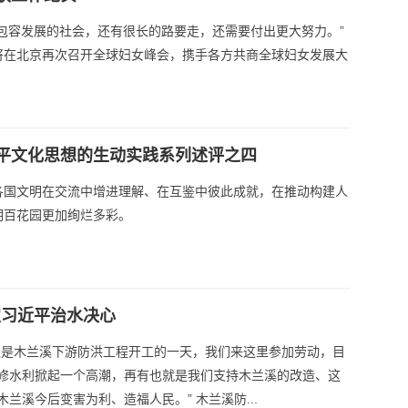
包容发展的社会，还有很长的路要走，还需要付出更大努力。”
将在北京再次召开全球妇女峰会，携手各方共商全球妇女发展大
平文化思想的生动实践系列述评之四
各国文明在交流中增进理解、在互鉴中彼此成就，在推动构建人
明百花园更加绚烂多彩。
定习近平治水决心
天是木兰溪下游防洪工程开工的一天，我们来这里参加劳动，目
修水利掀起一个高潮，再有也就是我们支持木兰溪的改造、这
兰溪今后变害为利、造福人民。” 木兰溪防...