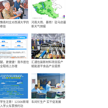
豫南村庄对西湖大学的
河南大雨、暴雨！驻马店最
牵挂
新天气预报
腿，更便捷！我市居住
汇通包装新材料项目投产
全程线上办理
赋能遂平食品产业提质
学生注意！12306新增
车间忙生产 实干促发展
入学火车票预约功