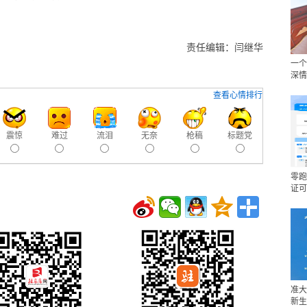
责任编辑：闫继华
一个
深情
查看心情排行
震惊
难过
流泪
无奈
枪稿
标题党
零跑
证可
准大
新生