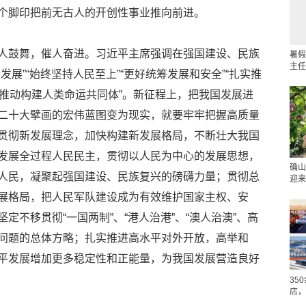
个脚印把前无古人的开创性事业推向前进。
人鼓舞，催人奋进。习近平主席强调在强国建设、民族
暑假
主任
展”“始终坚持人民至上”“更好统筹发展和安全”“扎实推
努力推动构建人类命运共同体”。新征程上，把我国发展进
二十大擘画的宏伟蓝图变为现实，就要牢牢把握高质量
贯彻新发展理念，加快构建新发展格局，不断壮大我国
发展全过程人民民主，贯彻以人民为中心的发展思想，
确山
人民，凝聚起强国建设、民族复兴的磅礴力量；贯彻总
迎来
展格局，把人民军队建设成为有效维护国家主权、安
定不移贯彻“一国两制”、“港人治港”、“澳人治澳”、高
问题的总体方略；扎实推进高水平对外开放，高举和
平发展增加更多稳定性和正能量，为我国发展营造良好
35
店，