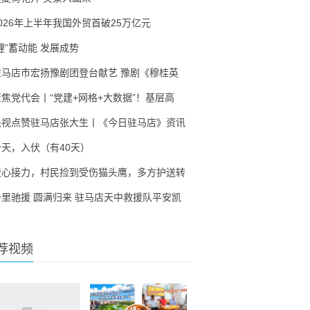
2026年上半年我国外贸首破25万亿元
锂”蓄动能 发展成势
驻马店市宏扬豫剧团登台献艺 豫剧《穆桂英
聚焦党代会丨“党建+网格+大数据”！基层高
央视点赞驻马店张大生丨《今日驻马店》资讯
今天，入伏（有40天）
暖心接力，村民捡到受伤猫头鹰，多方护送转
千里驰援 圆满归来 驻马店天中救援队平安凯
荐视频