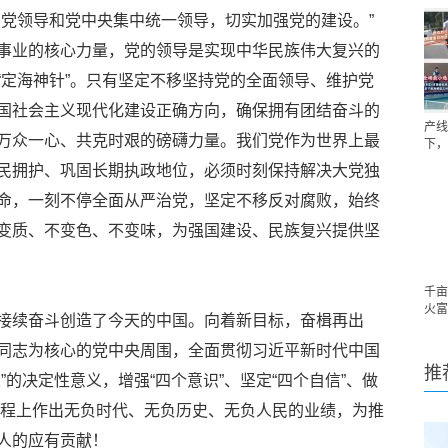
产党领导和党中央集中统一领导，切实加强党的建设。”
事业的核心力量，党的领导是实现中华民族伟大复兴的
“定海神针”。只有坚定不移坚持党的全面领导、维护党
国社会主义现代化建设正确方向，确保拥有团结奋斗的
产线
万众一心、共克时艰的磅礴力量。我们党作为世界上最
下，
民拥护、巩固长期执政地位，必须时刻保持解决大党独
命，一刻不停全面从严治党，坚定不移反对腐败，始终
变质、不变色、不变味，为强国建设、民族复兴提供坚
千亩
火富
接续奋斗创造了今天的中国。向着新目标，奋楫再出
同志为核心的党中央周围，全面贯彻习近平新时代中国
推
”的决定性意义，增强“四个意识”、坚定“四个自信”、做
新征程上作出无负时代、无负历史、无负人民的业绩，为推
人的应有贡献！