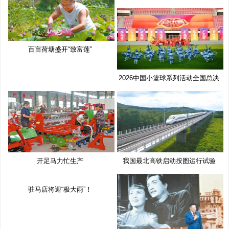
奖
百亩荷塘盛开“致富莲”
2026中国小篮球系列活动全国总决
赛
开足马力忙生产
我国最北高铁启动按图运行试验
驻马店将迎“极大雨”！