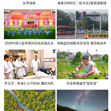
抗旱保秋
每家10000元！驻马店2家获国家级
奖
2026中国小篮球系列活动全国总决
智能监控搭配语音劝导 规范电动车
赛
常文升：医者仁心守妇幼 履职为民
百亩荷塘盛开“致富莲”