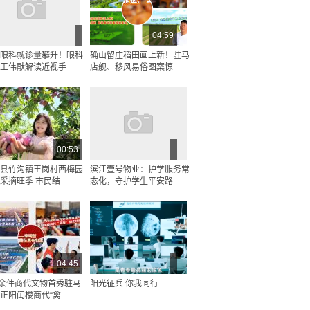
04:59
眼科就诊量攀升！眼科
确山留庄稻田画上新！驻马
王伟献解读近视手
店舰、移风易俗图案惊
00:53
县竹沟镇王岗村西梅园
滨江壹号物业：护学服务常
采摘旺季 市民结
态化，守护学生平安路
04:45
0余件商代文物首秀驻马
阳光征兵 你我同行
正阳闰楼商代“禽