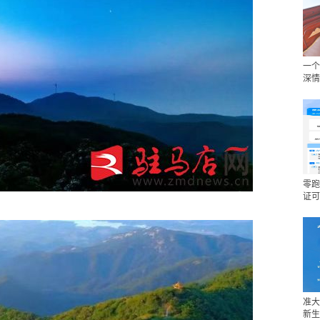
一个
深情
零跑
证可
准大
新生