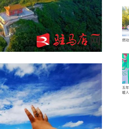
燃动
五年
暖人