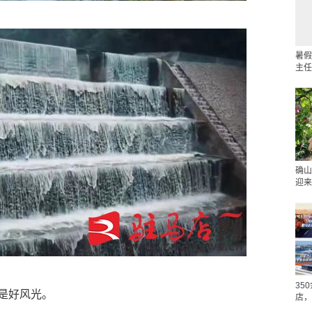
暑假
主任
确山
迎来
35
是好风光。
店，