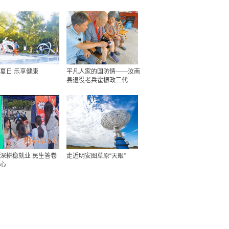
夏日 乐享健康
平凡人家的国防情——汝南
县退役老兵霍振政三代
深耕稳就业 民生答卷
走近明安图草原“天眼”
心