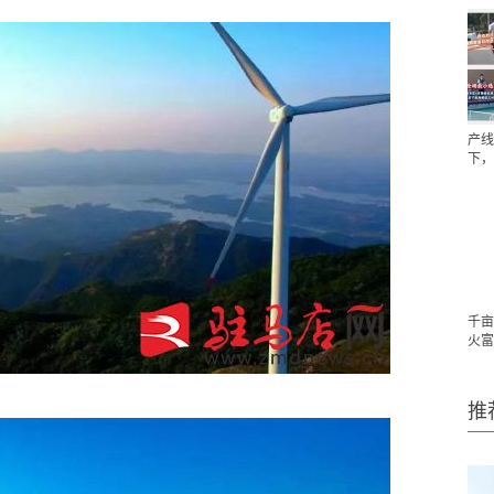
产线
下，
千亩
火富
推