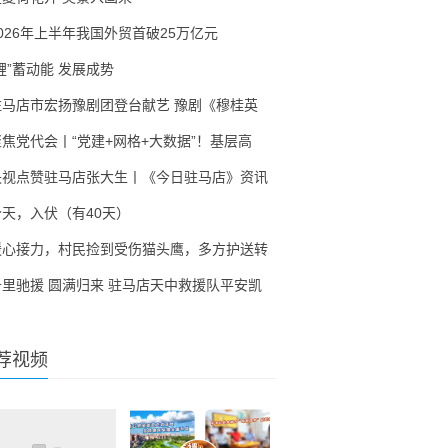
2026年上半年我国外贸首破25万亿元
锂”蓄动能 发展成势
驻马店市宏扬豫剧团登台献艺 豫剧《穆桂英
聚焦党代会丨“党建+网格+大数据”！基层高
央视点赞驻马店张大生丨《今日驻马店》资讯
今天，入伏（有40天）
暖心接力，村民捡到受伤猫头鹰，多方护送转
千里驰援 圆满归来 驻马店天中救援队平安凯
荐视频