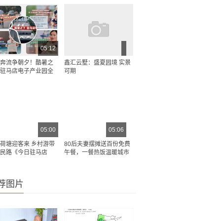
05:12
奔流争朝夕！酷暑之
鑫汇云墅：盛夏园境 实景
驻马店电子产业园全
可期
05:00
05:06
荷塘迎客来 乡村游带
80后夫妻摆摊送百份免费
民路《今日驻马店
午餐，一餐热饭温暖城市
荐图片