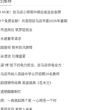
日推荐
54.65米！驻马店小将雨中掷出省运会金牌
30个免费名额！共青团驻马店市委2026年暑期
夜市送岗位 筑梦促就业
亲水避暑享清凉
加固堤坝 筑牢防汛屏障
峡谷漂流 引爆盛夏
高温“烤”验下的电力担当，驻马店供电全方
驻马店市树人高级中学公开招聘10名教师
戏韵铿锵传经典 英姿飒爽《花木兰》
非遗晒醋酿制忙
隗燕：一肩挑起两个家 一心照亮一个村
盛夏荷花开 美景入画来