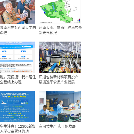
豫南村庄对西湖大学的
河南大雨、暴雨！驻马店最
牵挂
新天气预报
腿，更便捷！我市居住
汇通包装新材料项目投产
全程线上办理
赋能遂平食品产业提质
学生注意！12306新增
车间忙生产 实干促发展
入学火车票预约功