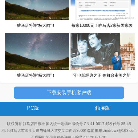
驻马店将迎“极大雨”！
每家10000元！驻马店2家获国家级
奖
驻马店将迎“极大雨”！
守电影经典之正 创舞台审美之新
下载安装手机客户端
PC版
触屏版
版权所有:驻马店日报社 国内统一连续出版物号:CN 41-0017 邮发代号:35-45
地址:驻马店市练江大道与驿城大道交叉口向西300米路北 邮箱:zmdrbwz@163.com
互联网新闻信息服务许可证编号:41120181701