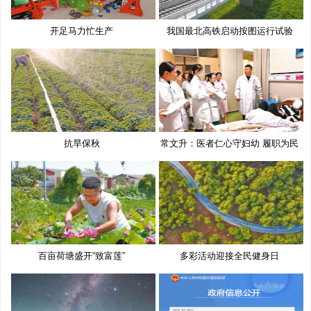
开足马力忙生产
我国最北高铁启动按图运行试验
抗旱保秋
常文升：医者仁心守妇幼 履职为民
百亩荷塘盛开“致富莲”
多彩活动迎接全民健身日