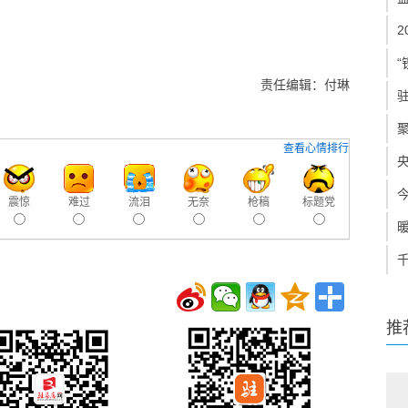
“
责任编辑：付琳
查看心情排行
震惊
难过
流泪
无奈
枪稿
标题党
推