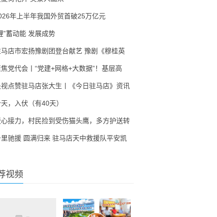
2026年上半年我国外贸首破25万亿元
锂”蓄动能 发展成势
驻马店市宏扬豫剧团登台献艺 豫剧《穆桂英
聚焦党代会丨“党建+网格+大数据”！基层高
央视点赞驻马店张大生丨《今日驻马店》资讯
今天，入伏（有40天）
暖心接力，村民捡到受伤猫头鹰，多方护送转
千里驰援 圆满归来 驻马店天中救援队平安凯
荐视频