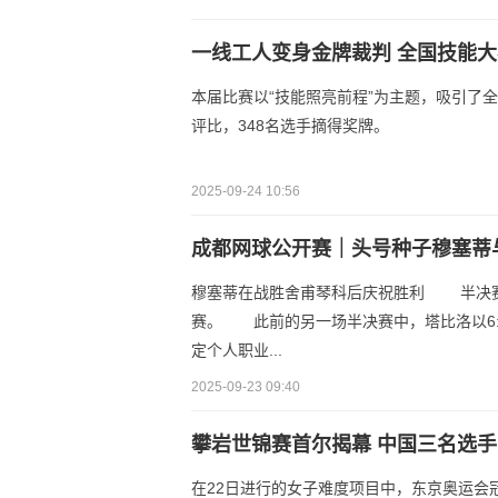
一线工人变身金牌裁判 全国技能
本届比赛以“技能照亮前程”为主题，吸引了全国
评比，348名选手摘得奖牌。
2025-09-24 10:56
成都网球公开赛｜头号种子穆塞蒂
穆塞蒂在战胜舍甫琴科后庆祝胜利 半决赛中
赛。 此前的另一场半决赛中，塔比洛以6:
定个人职业...
2025-09-23 09:40
攀岩世锦赛首尔揭幕 中国三名选
在22日进行的女子难度项目中，东京奥运会