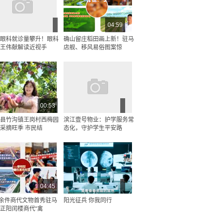
04:59
眼科就诊量攀升！眼科
确山留庄稻田画上新！驻马
王伟献解读近视手
店舰、移风易俗图案惊
00:53
县竹沟镇王岗村西梅园
滨江壹号物业：护学服务常
采摘旺季 市民结
态化，守护学生平安路
04:45
0余件商代文物首秀驻马
阳光征兵 你我同行
正阳闰楼商代“禽