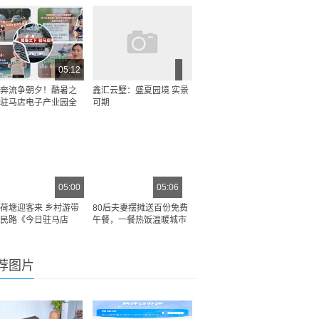
05:12
奔流争朝夕！酷暑之
鑫汇云墅：盛夏园境 实景
驻马店电子产业园全
可期
05:00
05:06
荷塘迎客来 乡村游带
80后夫妻摆摊送百份免费
民路《今日驻马店
午餐，一餐热饭温暖城市
荐图片