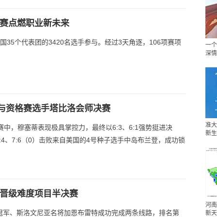
大赛点燃职业新未来
35个代表团的3420名选手参与。经过3天角逐，106项赛项
一个
深情
与资格赛选手塔比洛会师决赛
准大
，穆塞蒂表现极具掌控力，最终以6:3、6:1强势挺进决
新生
4、7:6（0）击败来自美国的4号种子选手中岛布兰登，成功锁
手晋级难度项目半决赛
河南
冠军、斯洛文尼亚名将加恩布雷特成功完成两条线路，排名第
新天