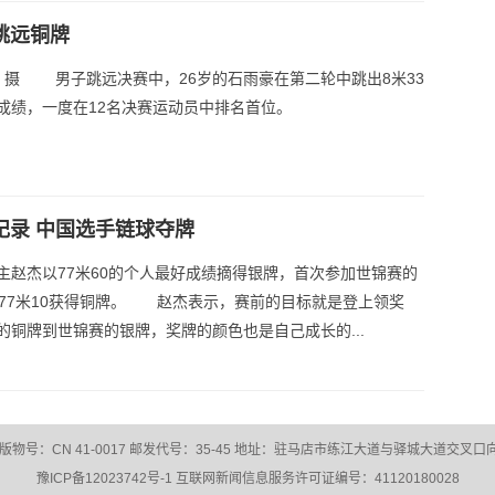
跳远铜牌
桦 摄 男子跳远决赛中，26岁的石雨豪在第二轮中跳出8米33
成绩，一度在12名决赛运动员中排名首位。
纪录 中国选手链球夺牌
主赵杰以77米60的个人最好成绩摘得银牌，首次参加世锦赛的
以77米10获得铜牌。 赵杰表示，赛前的目标就是登上领奖
的铜牌到世锦赛的银牌，奖牌的颜色也是自己成长的...
：CN 41-0017 邮发代号：35-45 地址：驻马店市练江大道与驿城大道交叉口向西30
豫ICP备12023742号-1
互联网新闻信息服务许可证编号：41120180028