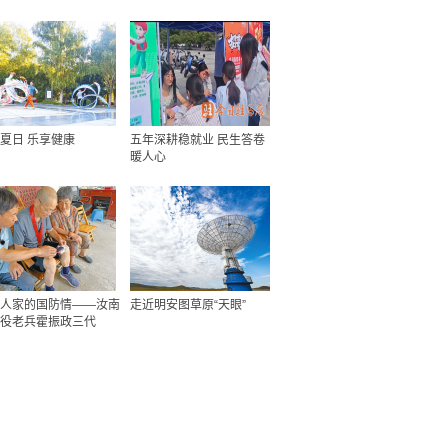
夏日 乐享健康
五年深耕稳就业 民生答卷
暖人心
人家的国防情——汝南
走近明安图草原“天眼”
役老兵霍振政三代