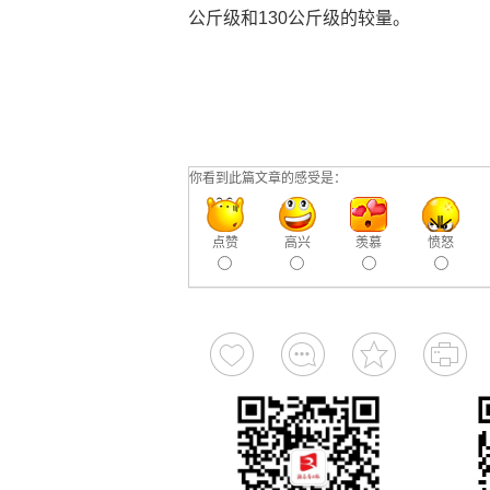
公斤级和130公斤级的较量。
你看到此篇文章的感受是：
点赞
高兴
羡慕
愤怒