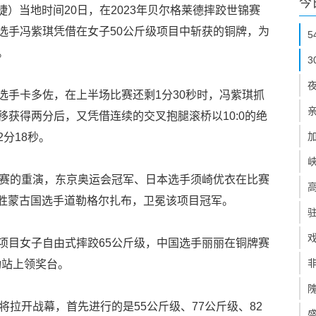
今
捷）当地时间20日，在2023年贝尔格莱德摔跤世锦赛
选手冯紫琪凭借在女子50公斤级项目中斩获的铜牌，为
。
选手卡多佐，在上半场比赛还剩1分30秒时，冯紫琪抓
获得两分后，又凭借连续的交叉抱腿滚桥以10:0的绝
分18秒。
决赛的重演，东京奥运会冠军、日本选手须崎优衣在比赛
战胜蒙古国选手道勒格尔扎布，卫冕该项目冠军。
项目女子自由式摔跤65公斤级，中国选手丽丽在铜牌赛
功站上领奖台。
将拉开战幕，首先进行的是55公斤级、77公斤级、82