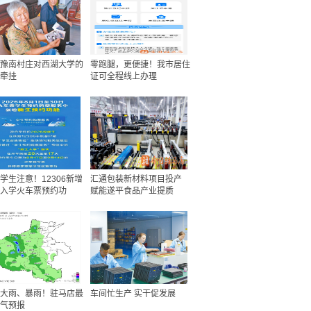
豫南村庄对西湖大学的
零跑腿，更便捷！我市居住
牵挂
证可全程线上办理
学生注意！12306新增
汇通包装新材料项目投产
入学火车票预约功
赋能遂平食品产业提质
大雨、暴雨！驻马店最
车间忙生产 实干促发展
气预报