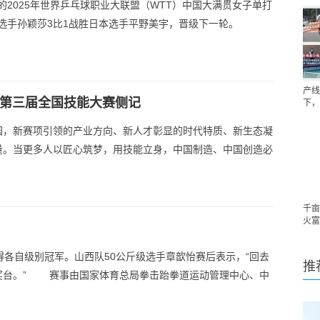
的2025年世界乒乓球职业大联盟（WTT）中国大满贯女子单打
选手孙颖莎3比1战胜日本选手平野美宇，晋级下一轮。
产线
—第三届全国技能大赛侧记
下，
园，新赛项引领的产业方向、新人才彰显的时代特质、新生态凝
量。当更多人以匠心筑梦，用技能立身，中国制造、中国创造必
千亩
火富
得各自级别冠军。山西队50公斤级选手章歆怡赛后表示，“回去
推
奖台。” 赛事由国家体育总局拳击跆拳道运动管理中心、中