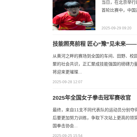
当日，在北京举行
首轮比赛中，中国
2025-09-29 09:20
技能照亮前程 匠心“豫”见未来—
从黄河之畔的赛场到全国的车间、田野、校
聚的社会共识，正汇聚成技能强国的磅礴力
将迎来更璀璨...
2025-09-28 12:07
2025年全国女子拳击冠军赛收官
最终，来自11支不同代表队的运动员分别夺
后要更加努力训练，争取下次站上更高的领
国拳击协会...
2025-09-25 15:54