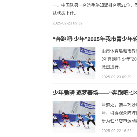
一。中国队另一名选手骆知鹭排名第21位
兹状态上佳...
2025-09-23 09:39
“奔跑吧·少年”2025年我市青少
由市体育局和市教
的“奔跑吧·少年”
激烈进行。
2025-09-23 09:29
少年驰骋 逐梦赛场——“奔跑吧·少
弯道处，选手巧妙
弯，引得观众阵阵
册为驻马店市运动
2025-09-22 16:22