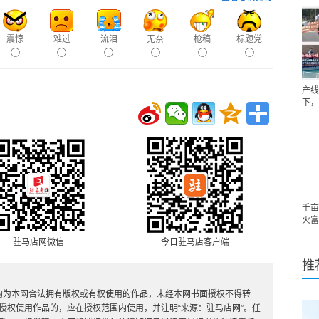
震惊
难过
流泪
无奈
枪稿
标题党
产线
下，
千亩
火富
驻马店网微信
今日驻马店客户端
推
，均为本网合法拥有版权或有权使用的作品，未经本网书面授权不得转
授权使用作品的，应在授权范围内使用，并注明“来源：驻马店网”。任