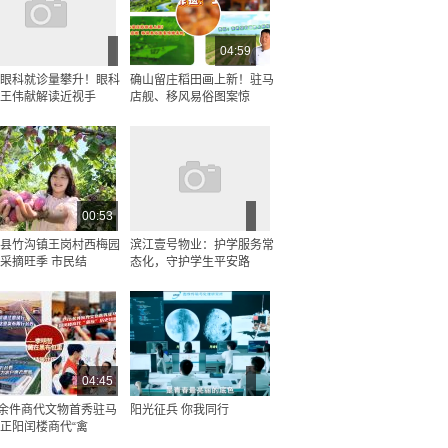
04:59
眼科就诊量攀升！眼科
确山留庄稻田画上新！驻马
王伟献解读近视手
店舰、移风易俗图案惊
00:53
县竹沟镇王岗村西梅园
滨江壹号物业：护学服务常
采摘旺季 市民结
态化，守护学生平安路
04:45
0余件商代文物首秀驻马
阳光征兵 你我同行
正阳闰楼商代“禽