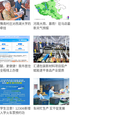
豫南村庄对西湖大学的
河南大雨、暴雨！驻马店最
牵挂
新天气预报
腿，更便捷！我市居住
汇通包装新材料项目投产
全程线上办理
赋能遂平食品产业提质
学生注意！12306新增
车间忙生产 实干促发展
入学火车票预约功