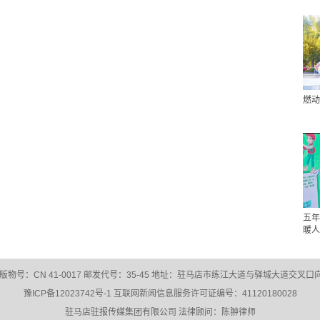
燃动
五年
暖人
：CN 41-0017 邮发代号：35-45 地址：驻马店市练江大道与驿城大道交叉口向西30
豫ICP备12023742号-1
互联网新闻信息服务许可证编号：41120180028
驻马店驻报传媒集团有限公司 法律顾问：陈翀律师