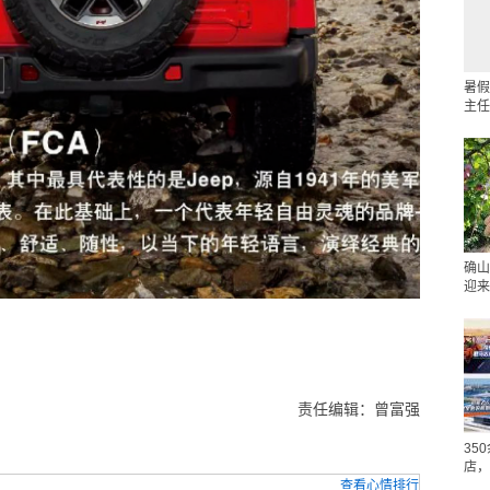
暑假
主任
确山
迎来
责任编辑：曾富强
35
店，
查看心情排行