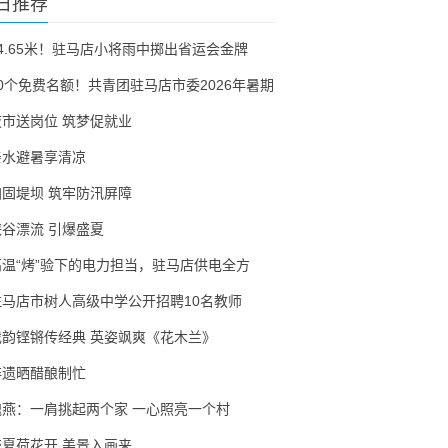
日推荐
54.65米！驻马店小将雨中掷出省运会金牌
30个免费名额！共青团驻马店市委2026年暑期
夜市送岗位 筑梦促就业
亲水避暑享清凉
加固堤坝 筑牢防汛屏障
峡谷漂流 引爆盛夏
高温“烤”验下的电力担当，驻马店供电全方
驻马店市树人高级中学公开招聘10名教师
戏韵铿锵传经典 英姿飒爽《花木兰》
非遗晒醋酿制忙
隗燕：一肩挑起两个家 一心照亮一个村
盛夏荷花开 美景入画来