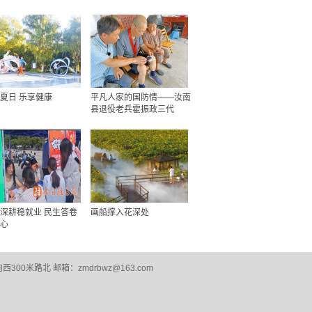
夏日 乐享健康
平凡人家的国防情——汝南
县退役老兵霍振政三代
深耕稳就业 民生答卷
画船撑入花深处
心
0米路北 邮箱：zmdrbwz@163.com