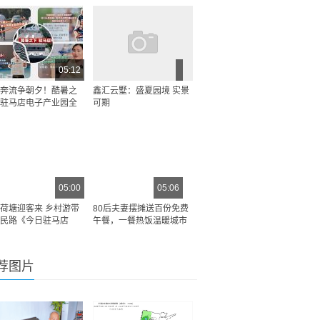
05:12
奔流争朝夕！酷暑之
鑫汇云墅：盛夏园境 实景
驻马店电子产业园全
可期
05:00
05:06
荷塘迎客来 乡村游带
80后夫妻摆摊送百份免费
民路《今日驻马店
午餐，一餐热饭温暖城市
荐图片