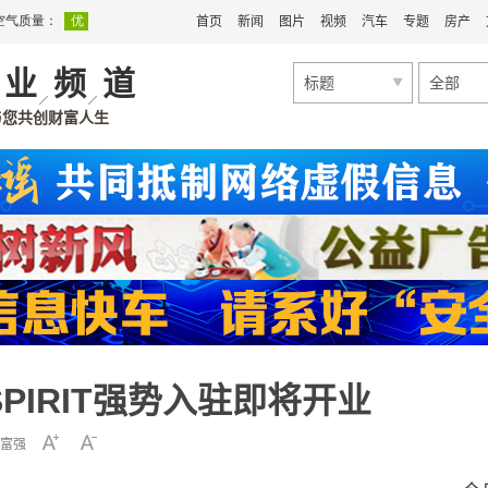
首页
新闻
图片
视频
汽车
专题
房产
业
频
道
标题
全部
与您共创财富人生
SPIRIT强势入驻即将开业
富强