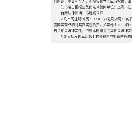
何组织、平台和个人，不得侵犯本网应有权益，否
驻马店日报报业集团法律顾问单位：上海市汇
首席法律顾问：冯程斌律师
2.凡本网注明“来源：XXX（非驻马店网）
赞同其观点和对其真实性负责。如其他个人、媒体
自负相关法律责任，否则本网将追究其相关法律责
3.如果您发现本网站上有侵犯您的知识产权