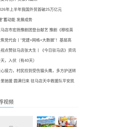
2026年上半年我国外贸首破25万亿元
锂”蓄动能 发展成势
驻马店市宏扬豫剧团登台献艺 豫剧《穆桂英
聚焦党代会丨“党建+网格+大数据”！基层高
央视点赞驻马店张大生丨《今日驻马店》资讯
今天，入伏（有40天）
暖心接力，村民捡到受伤猫头鹰，多方护送转
千里驰援 圆满归来 驻马店天中救援队平安凯
荐视频