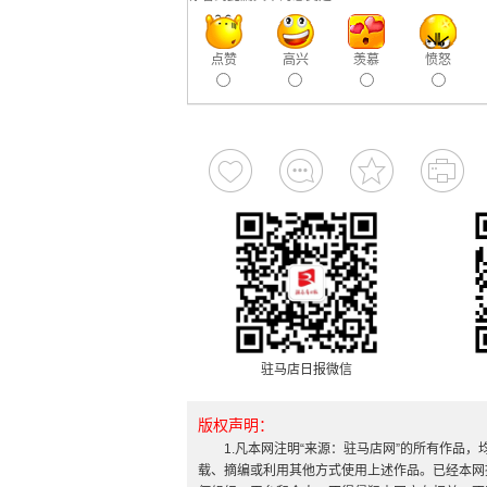
点赞
高兴
羡慕
愤怒
驻马店日报微信
版权声明：
1.凡本网注明“来源：驻马店网”的所有作品
载、摘编或利用其他方式使用上述作品。已经本网