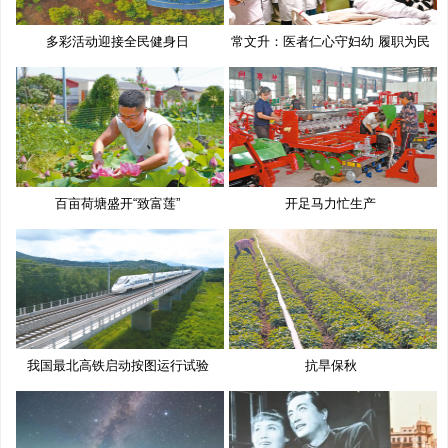
多彩活动迎接全民健身日
常文升：医者仁心守妇幼 履职为民
百亩荷塘盛开“致富莲”
开足马力忙生产
我国最北高铁启动按图运行试验
抗旱保秋