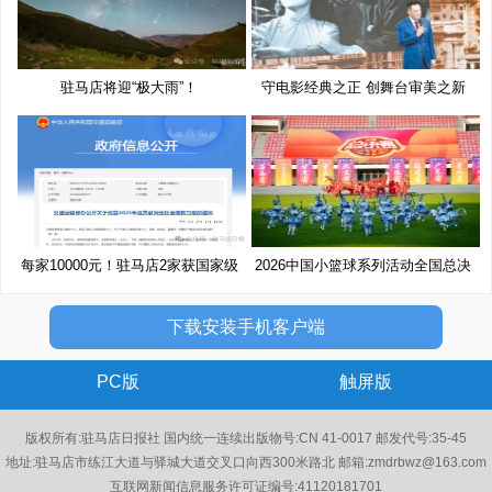
驻马店将迎“极大雨”！
守电影经典之正 创舞台审美之新
每家10000元！驻马店2家获国家级
2026中国小篮球系列活动全国总决
奖
赛
下载安装手机客户端
PC版
触屏版
版权所有:驻马店日报社 国内统一连续出版物号:CN 41-0017 邮发代号:35-45
地址:驻马店市练江大道与驿城大道交叉口向西300米路北 邮箱:zmdrbwz@163.com
互联网新闻信息服务许可证编号:41120181701