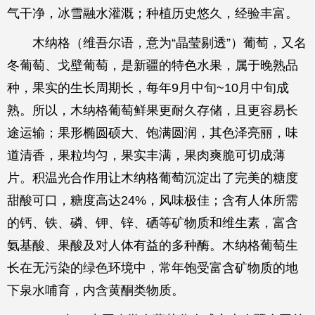
气干净，冰雪融水灌溉；种植历史悠久，经验丰富。
木纳格（维吾尔语，意为“晶莹剔透”）葡萄，又名
冬葡萄、戈壁葡萄，是新疆的特色水果，属于晚熟品
种，果实的生长周期长，每年9月中旬~10月中旬成
熟。所以，木纳格葡萄鲜果更耐久存储，且更容易长
途运输；果形椭圆硕大、饱满圆润，其色泽亮丽，味
道清香，果粒均匀，果实丰满，果肉爽脆可切成薄
片。积温光合作用让木纳格葡萄沉淀出了完美的糖度
甜酸可口，糖度高达24%，风味极佳；含有人体所需
的钙、铁、磷、钾、锌、硒等矿物质和维生素，富含
氨基酸、果酸及对人体有益的多种酶。木纳格葡萄生
长在无污染的绿色环境中，常年饱受富含矿物质的地
下泉水哺育，内含黄酮类物质。