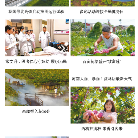
我国最北高铁启动按图运行试验
多彩活动迎接全民健身日
常文升：医者仁心守妇幼 履职为民
百亩荷塘盛开“致富莲”
河南大雨、暴雨！驻马店最新天气
预
画船撑入花深处
西梅挂满枝 果香引客来