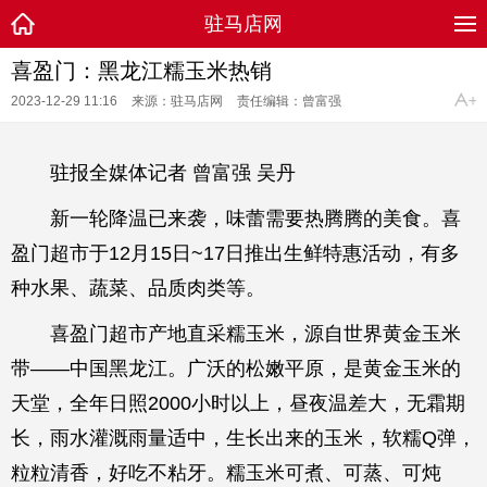
驻马店网
喜盈门：黑龙江糯玉米热销
2023-12-29 11:16
来源：驻马店网
责任编辑：曾富强
驻报全媒体记者 曾富强 吴丹
新一轮降温已来袭，味蕾需要热腾腾的美食。喜
盈门超市于12月15日~17日推出生鲜特惠活动，有多
种水果、蔬菜、品质肉类等。
喜盈门超市产地直采糯玉米，源自世界黄金玉米
带——中国黑龙江。广沃的松嫩平原，是黄金玉米的
天堂，全年日照2000小时以上，昼夜温差大，无霜期
长，雨水灌溉雨量适中，生长出来的玉米，软糯Q弹，
粒粒清香，好吃不粘牙。糯玉米可煮、可蒸、可炖