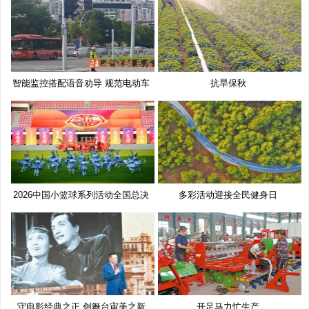
智能监控搭配语音劝导 规范电动车
抗旱保秋
2026中国小篮球系列活动全国总决
多彩活动迎接全民健身日
赛
守电影经典之正 创舞台审美之新
开足马力忙生产