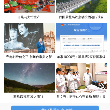
开足马力忙生产
我国最北高铁启动按图运行试验
守电影经典之正 创舞台审美之新
每家10000元！驻马店2家获国家级
奖
驻马店将迎“极大雨”！
常文升：医者仁心守妇幼 履职为民