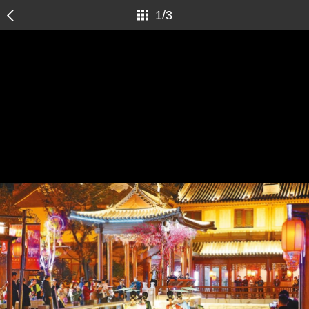
1
/
3