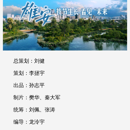
总策划：刘健
策划：李拯宇
出品：孙志平
制片：樊华、秦大军
统筹：刘佩、张涛
编导：龙泠宇