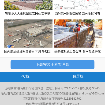
胡庙乡人大主席团落实民生实事赋
强对流+暴雨双预警 部分地区将有
能
10
国内航线燃油附加费再下调 暑期出
抢抓暑期施工黄金期 管网改造护航
下载安装手机客户端
PC版
触屏版
版权所有:驻马店日报社 国内统一连续出版物号:CN 41-0017 邮发代号:35-45
地址:驻马店市练江大道与驿城大道交叉口向西300米路北 邮箱:zmdrbwz@163.com
互联网新闻信息服务许可证编号:41120181701
信息网络传播视听节目许可证号:11642115