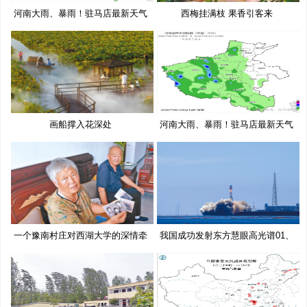
河南大雨、暴雨！驻马店最新天气
西梅挂满枝 果香引客来
预
画船撑入花深处
河南大雨、暴雨！驻马店最新天气
预
一个豫南村庄对西湖大学的深情牵
我国成功发射东方慧眼高光谱01、
挂
02