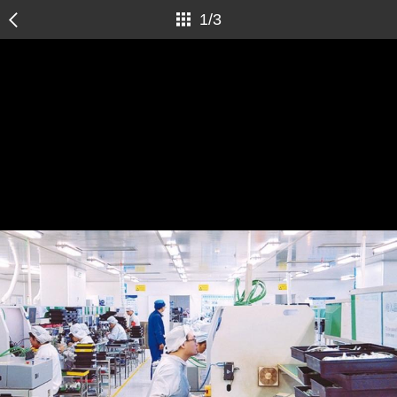
1
/
3