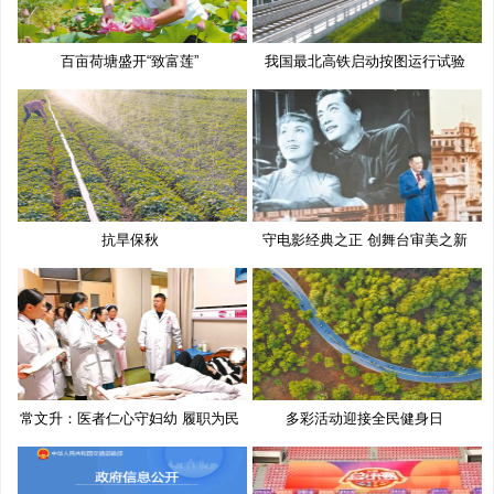
百亩荷塘盛开“致富莲”
我国最北高铁启动按图运行试验
抗旱保秋
守电影经典之正 创舞台审美之新
常文升：医者仁心守妇幼 履职为民
多彩活动迎接全民健身日