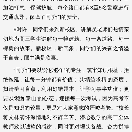
加油打气、保驾护航。每个路口都有3至5名警察进行
交通疏导，保障了同学们的安全。
9时许，同学们来到新校区。讲解员老师们热情亲
切地为高三学生讲解每一幢建筑、每一条道路、每一
棵树的故事。新校区，新气象，同学们的兴奋之情溢
于言表，眼中满是欣喜。
“同学们要以‘分秒必争’的专注，筑牢知识根基，拒
绝拖延，让每一分钟都有价值；以‘精益求精’的态度，
扫清学习盲点，利用好错题本，让学习事半功倍；更
要以‘稳如泰山’的心态，迎接每一次考试，因为高考不
仅是知识的较量，更是对大家意志的严峻考验。”校长
蒋文林满怀深情地对不辞辛苦、潜心教学的高三全体
教师致以诚挚的感谢，同时更对埋头备战、奋力拼搏