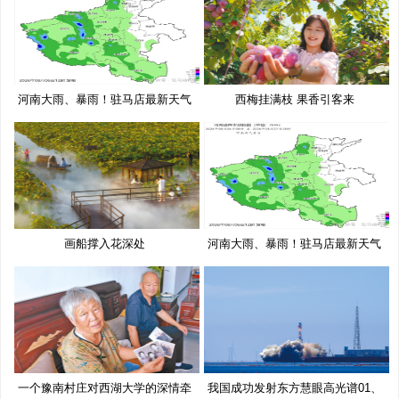
河南大雨、暴雨！驻马店最新天气
西梅挂满枝 果香引客来
预
画船撑入花深处
河南大雨、暴雨！驻马店最新天气
预
一个豫南村庄对西湖大学的深情牵
我国成功发射东方慧眼高光谱01、