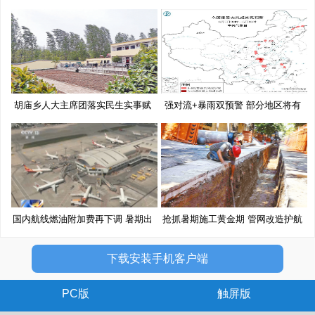
挂
02
胡庙乡人大主席团落实民生实事赋
强对流+暴雨双预警 部分地区将有
能
10
国内航线燃油附加费再下调 暑期出
抢抓暑期施工黄金期 管网改造护航
下载安装手机客户端
PC版
触屏版