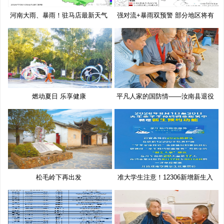
河南大雨、暴雨！驻马店最新天气
强对流+暴雨双预警 部分地区将有
预
10
燃动夏日 乐享健康
平凡人家的国防情——汝南县退役
老
松毛岭下再出发
准大学生注意！12306新增新生入
学