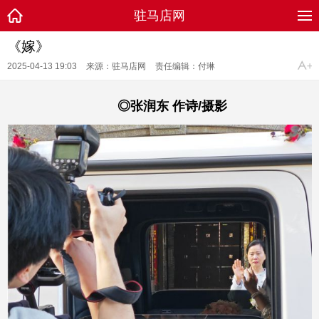
驻马店网
《嫁》
2025-04-13 19:03
来源：驻马店网
责任编辑：付琳
◎张润东 作诗/摄影