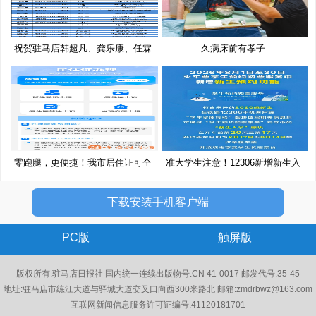
祝贺驻马店韩超凡、龚乐康、任霖
久病床前有孝子
潇
零跑腿，更便捷！我市居住证可全
准大学生注意！12306新增新生入
程
学
下载安装手机客户端
PC版
触屏版
版权所有:驻马店日报社 国内统一连续出版物号:CN 41-0017 邮发代号:35-45
地址:驻马店市练江大道与驿城大道交叉口向西300米路北 邮箱:zmdrbwz@163.com
互联网新闻信息服务许可证编号:41120181701