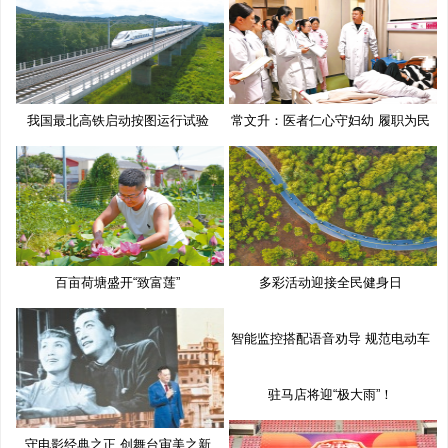
我国最北高铁启动按图运行试验
常文升：医者仁心守妇幼 履职为民
百亩荷塘盛开“致富莲”
多彩活动迎接全民健身日
智能监控搭配语音劝导 规范电动车
驻马店将迎“极大雨”！
守电影经典之正 创舞台审美之新