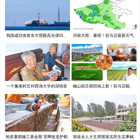
我国成功发射东方慧眼高光谱01、
河南大雨、暴雨！驻马店最新天气
02
预
一个豫南村庄对西湖大学的深情牵
确山留庄稻田画上新！驻马店舰、
挂
移
抢抓暑期施工黄金期 管网改造护航
胡庙乡人大主席团落实民生实事赋