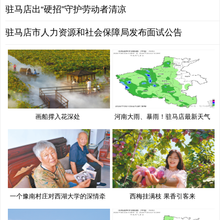
驻马店出“硬招”守护劳动者清凉
驻马店市人力资源和社会保障局发布面试公告
画船撑入花深处
河南大雨、暴雨！驻马店最新天气
预
一个豫南村庄对西湖大学的深情牵
西梅挂满枝 果香引客来
挂