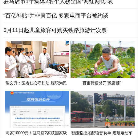
驻马店市1个集体2名个人获全国“两红两优”表
“百亿补贴”并非真百亿 多家电商平台被约谈
6月11日起儿童旅客可购买铁路旅游计次票
常文升：医者仁心守妇幼 履职为民
百亩荷塘盛开“致富莲”
每家10000元！驻马店2家获国家级
智能监控搭配语音劝导 规范电动车