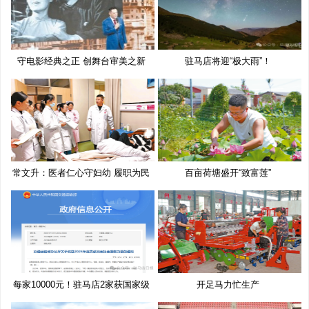
守电影经典之正 创舞台审美之新
驻马店将迎“极大雨”！
常文升：医者仁心守妇幼 履职为民
百亩荷塘盛开“致富莲”
每家10000元！驻马店2家获国家级
开足马力忙生产
奖