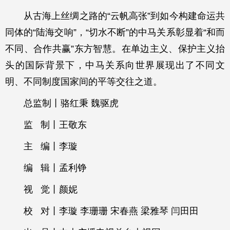
从古海上丝绸之路的“云帆高张”到如今构建命运共
同体的“陆海交响”，“切水不断”的中马关系彰显着“和而
不同、合作共赢”东方智慧。在单边主义、保护主义抬
头的国际背景下，中马关系向世界展现出了不同文
明、不同制度国家间的平等交往之道。
总监制丨骆红秉 魏驱虎
监 制丨王敬东
主 编丨李璇
编 辑丨孟利铮
视 觉丨颜妮
校 对丨李璇 李珊珊 宋春燕 梁雅琴 闫田田