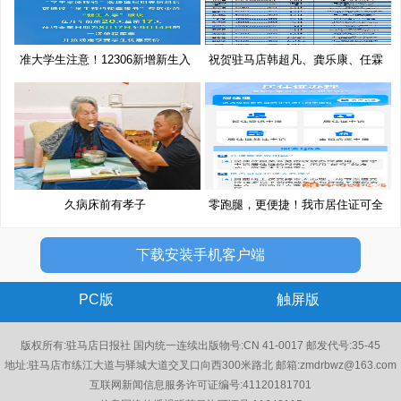
准大学生注意！12306新增新生入
祝贺驻马店韩超凡、龚乐康、任霖
学
潇
久病床前有孝子
零跑腿，更便捷！我市居住证可全
程
下载安装手机客户端
PC版
触屏版
版权所有:驻马店日报社 国内统一连续出版物号:CN 41-0017 邮发代号:35-45
地址:驻马店市练江大道与驿城大道交叉口向西300米路北 邮箱:zmdrbwz@163.com
互联网新闻信息服务许可证编号:41120181701