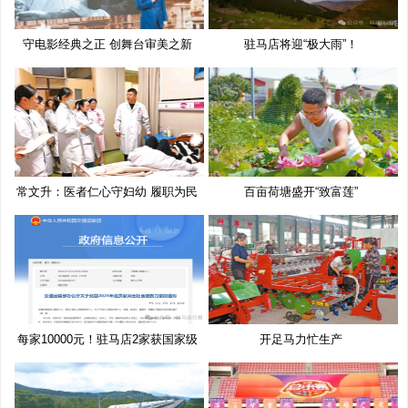
守电影经典之正 创舞台审美之新
驻马店将迎“极大雨”！
常文升：医者仁心守妇幼 履职为民
百亩荷塘盛开“致富莲”
每家10000元！驻马店2家获国家级
开足马力忙生产
奖