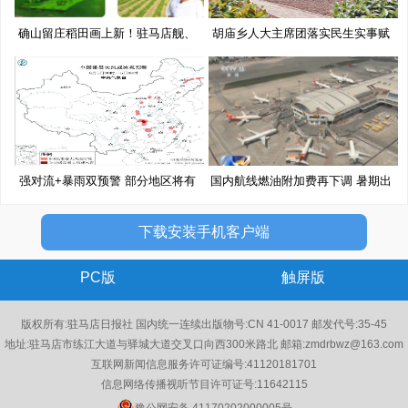
确山留庄稻田画上新！驻马店舰、
胡庙乡人大主席团落实民生实事赋
移
能
强对流+暴雨双预警 部分地区将有
国内航线燃油附加费再下调 暑期出
10
下载安装手机客户端
PC版
触屏版
版权所有:驻马店日报社 国内统一连续出版物号:CN 41-0017 邮发代号:35-45
地址:驻马店市练江大道与驿城大道交叉口向西300米路北 邮箱:zmdrbwz@163.com
互联网新闻信息服务许可证编号:41120181701
信息网络传播视听节目许可证号:11642115