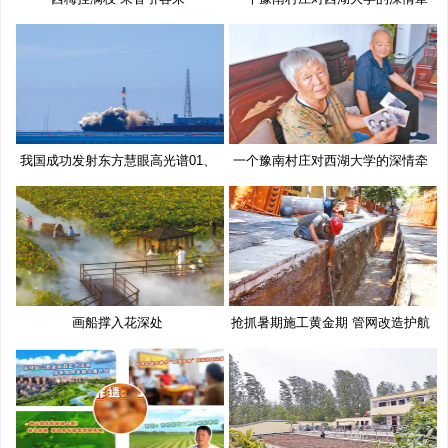
挂
我国成功发射东方慧眼高光谱01、
一个豫南村庄对西湖大学的深情牵
02
挂
画船撑入花深处
抢抓暑期施工黄金期 管网改造护航