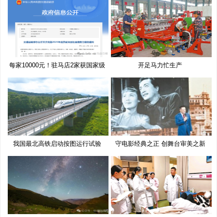
每家10000元！驻马店2家获国家级
开足马力忙生产
奖
我国最北高铁启动按图运行试验
守电影经典之正 创舞台审美之新