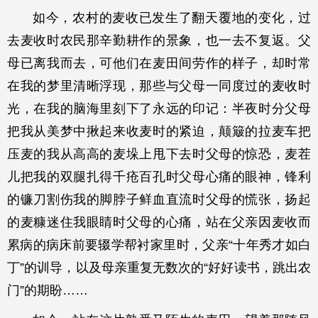
如今，农村的麦收已发生了翻天覆地的变化，过
去麦收时农民那辛勤耕作的景象，也一去不复返。父
母已离我而去，可他们在麦田间劳作的样子，却时常
在我的梦里清晰浮现，那些与父母一同度过的麦收时
光，在我的脑海里刻下了永远的印记：半夜时分父母
把我从美梦中揪起来收麦时的紧迫，颠簸的拉麦车把
压麦的我从高高的麦垛上甩下去时父母的惊恐，麦茬
儿把我的双腿扎得千疮百孔时父母心痛的眼神，锋利
的镰刀割伤我的脚脖子鲜血直流时父母的慌张，扬起
的麦糠迷住我眼睛时父母的心痛，站在父亲因麦收而
累病的病床前要辍学帮衬家里时，父亲“十年秀才如白
丁”的训导，以及母亲重复无数次的“好好读书，跳出农
门”的期盼……