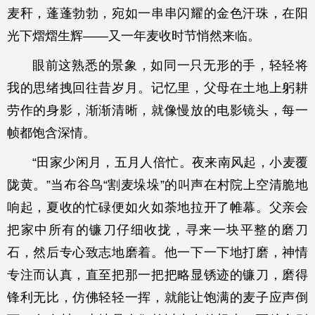
麦秆，蓬蓬勃勃，宛如一串串闪耀的金色汗珠，在阳
光下熠熠生辉——又一年麦收时节悄然来临。
眼前这熟悉的景象，如同一只无形的手，轻轻将
我的思绪拽回往昔岁月。记忆里，父母在土地上躬耕
劳作的身影，渐渐清晰，就像慢放的电影镜头，每一
帧都饱含深情。
“田家少闲月，五月人倍忙。夜来南风起，小麦覆
陇黄。”当布谷鸟“割麦垛垛”的叫声在村院上空清脆地
响起，夏收的忙碌便如火如荼地拉开了帷幕。父亲会
把家中所有的镰刀仔细收拢，寻来一块平整的磨刀
石，然后专心致志地磨着。他一下一下地打磨，神情
专注而认真，直至把那一把把略显锈迹的镰刀，磨得
锋利无比，仿佛轻轻一挥，就能让饱满的麦子应声倒