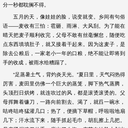
分一秒都耽搁不得。
五月的天，像娃娃的脸，说变就变。乡间有句俗
语——麦收有三怕：雹砸、雨淋、大风刮。为了能在
晴天把麦子顺利收完，父母不敢有丝毫懈怠，随便吃
点东西填填肚子，就又接着干起来。因为这麦子，是
除去公粮后，一家老小一年的口粮，绝不能让即将到
手的收成，被雨水给糟蹋了。
“足蒸暑土气，背灼炎天光。”夏日里，天气闷热得
厉害，麦田里仿佛一个巨大的蒸笼，脚下热气蒸腾，
头顶烈日烘烤，就连吹过的风，都是滚烫滚烫的。父
母挥舞着镰刀，一路向前割去。渴了，就舀一碗水，
咕咚咕咚猛灌几口；热了，便摘下草帽，呼啦啦地扇
几下；汗水流下来，随手抓起毛巾，胡乱擦上几把。