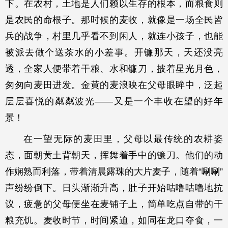
下。在农村，土地是人们赖以生存的根本，而粮食则
是农民的命根子。那时候的麦收，就像是一场全民皆
兵的战争，村里几乎看不到闲人，就连小孩子，也能
被派去做个送茶水的小差事。开镰那天，天还没亮
透，全家人便带着干粮、水和镰刀，披着星光月色，
匆匆向麦田进发。金黄的麦浪映在父母眼眸中，泛起
层层喜悦的粼粼波光——又是一个丰收在望的好年
景！
在一望无际的麦田里，父母以最传统的农耕姿
态，面朝黄土背朝天，挥舞着手中的镰刀。他们的动
作娴熟而利落，带着清晨露珠的大片麦子，随着“唰唰”
声纷纷倒下。日头渐渐升高，肚子开始咕噜咕噜地抗
议，疲惫的父母便坐在麦铺子上，简单吃点自带的干
粮充饥。麦收时节，时间紧迫，如同在龙口夺食，一