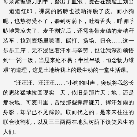
母亲紧握镰刀的手，磨出了血泡，麦芒在她脸上划出
一道道红印，裸露的胳膊也被晒得脱了皮。而小狗
呢，也热得受不了，躲到树荫下，吐着舌头，呼哧呼
哧地乘凉去了。麦子割完后，还需将带麦穗的麦秸秆
装车，拉到麦场里晾晒、碾打、扬场、归仓……这一
步步工序，无不浸透着汗水与辛劳，也让我深刻领悟
到“一粥一饭，当思来处不易；半丝半缕，恒念物力维
艰”的道理，这是土地给我上的最生动的一堂生活课。
“汪汪汪、汪汪汪……”小狗的叫声，突然将我悠长
的思绪猛地拉回现实。天，依旧是那片天；地，还是
那块地。可麦田里，曾经那些挥舞镰刀、挥汗如雨的
身影，却早已不见踪影。取而代之的，是来来往往的
联合收割机，以及三三两两在地头树荫下谈笑风生的
人们。