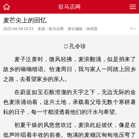
驻马店网
麦芒尖上的回忆
2025-06-09 10:23
来源：驻马店网
责任编辑：徐明霞
□ 孔令珍
麦子泛黄时，微风轻拂，麦浪翻涌，似是捎来了
故乡的喃喃细语。恰逢周日，我与家人一同踏上回乡
之路，去看望家乡的亲人。
在蔚蓝如宝石般澄澈的天宇之下，无边无际的金
色麦浪涌动着，这片土地，承载着父母无数个寒耕暑
耘的日子，每一寸都浸透着他们的汗水与希望。
初夏干燥的风悠悠吹过，麦浪此起彼伏，像是在
低声吟唱着丰收的前奏。饱满的麦穗沉甸甸地压弯了