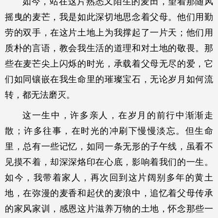
如今，站在这片熟悉又陌生的麦田，望着那随风
摇曳的麦芒，我是如此深切地思念着父母。他们用勤
劳的双手，在这片土地上为我撑起了一片天；他们用
质朴的言语，教会我生活的道理和对土地的敬畏。那
些在麦芒尖上闪烁的时光，承载着父母无尽的爱，它
们如同镶嵌在我生命里的璀璨宝石，无论岁月如何流
转，都无法磨灭。
这一生中，许多亲人，在岁月的前行中渐渐走
散；许多往事，在时光的冲刷下慢慢淡忘。但生命
里，总有一些记忆，如同一条无形的子午线，虽看不
见摸不着，却深深烙印在心底，影响着我们的一生。
如今，我带着家人，再次回到这片阔别多年的黄土
地，在弥漫的麦香和起伏的麦浪中，追忆着父母传承
的家风家训，感恩这片滋养万物的土地，怀念那些一