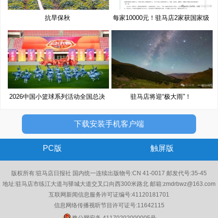
抗旱保秋
每家10000元！驻马店2家获国家级
奖
2026中国小篮球系列活动全国总决
驻马店将迎“极大雨”！
赛
下载安装手机客户端
PC版
触屏版
版权所有:驻马店日报社 国内统一连续出版物号:CN 41-0017 邮发代号:35-45
地址:驻马店市练江大道与驿城大道交叉口向西300米路北 邮箱:zmdrbwz@163.com
互联网新闻信息服务许可证编号:41120181701
信息网络传播视听节目许可证号:11642115