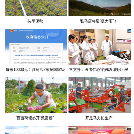
抗旱保秋
驻马店将迎“极大雨”！
每家10000元！驻马店2家获国家级
常文升：医者仁心守妇幼 履职为民
奖
百亩荷塘盛开“致富莲”
开足马力忙生产