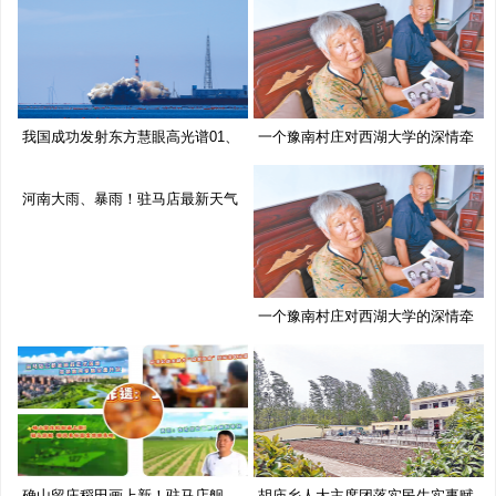
我国成功发射东方慧眼高光谱01、
一个豫南村庄对西湖大学的深情牵
02
挂
河南大雨、暴雨！驻马店最新天气
预
一个豫南村庄对西湖大学的深情牵
挂
确山留庄稻田画上新！驻马店舰、
胡庙乡人大主席团落实民生实事赋