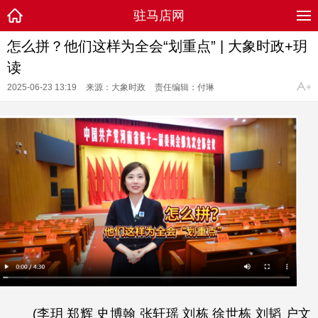
驻马店网
怎么拼？他们这样为全会“划重点” | 大象时政+玥
读
2025-06-23 13:19
来源：大象时政
责任编辑：付琳
(李玥 郑辉 史博翰 张轩瑶 刘栋 徐世栋 刘韬 户文