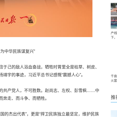
产线
下，
为中华民族谋复兴”
倍于己的敌人浴血奋战，牺牲时胃里全是枯草、树皮、
杨靖宇的事迹，习近平总书记感慨“震撼人心”。
千亩
火富
的共产党人，不可胜数。赵尚志、左权、彭雪枫……中
推
而奔走、而斗争、而牺牲。
国的杰出代表”，更是“捍卫民族独立最坚定，维护民族