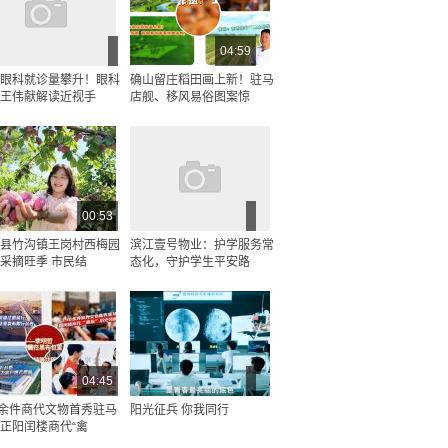
04:59
眼科就诊量攀升！眼科
确山留庄稻田画上新！驻马
王伟献解读近视手
店舰、移风易俗图案惊
00:53
县竹沟镇王岗村西梅园
滨江壹号物业：护学服务常
采摘旺季 市民结
态化，守护学生平安路
04:45
0余件商代文物首秀驻马
阳光征兵 你我同行
正阳闰楼商代“禽