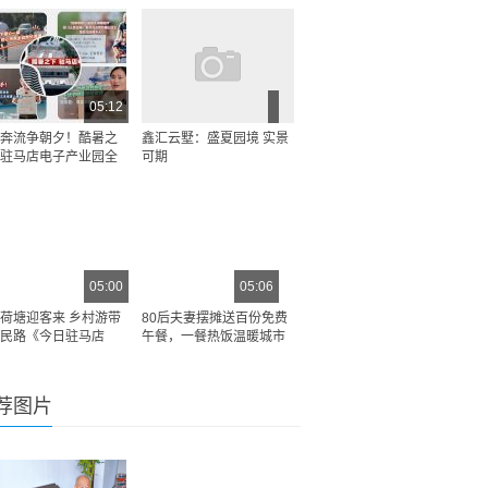
05:12
奔流争朝夕！酷暑之
鑫汇云墅：盛夏园境 实景
驻马店电子产业园全
可期
05:00
05:06
荷塘迎客来 乡村游带
80后夫妻摆摊送百份免费
民路《今日驻马店
午餐，一餐热饭温暖城市
荐图片