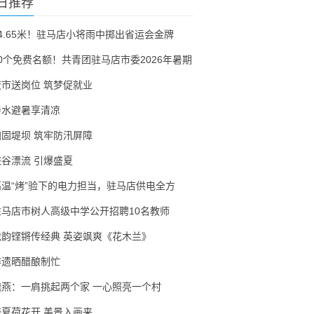
日推荐
54.65米！驻马店小将雨中掷出省运会金牌
30个免费名额！共青团驻马店市委2026年暑期
夜市送岗位 筑梦促就业
亲水避暑享清凉
加固堤坝 筑牢防汛屏障
峡谷漂流 引爆盛夏
高温“烤”验下的电力担当，驻马店供电全方
驻马店市树人高级中学公开招聘10名教师
戏韵铿锵传经典 英姿飒爽《花木兰》
非遗晒醋酿制忙
隗燕：一肩挑起两个家 一心照亮一个村
盛夏荷花开 美景入画来