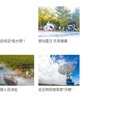
店将迎“极大雨”！
燃动夏日 乐享健康
撑入花深处
走近明安图草原“天眼”