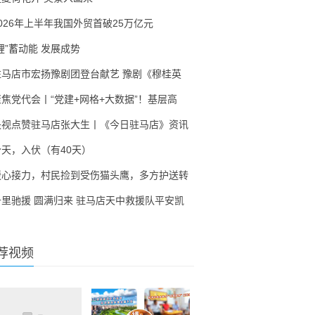
2026年上半年我国外贸首破25万亿元
锂”蓄动能 发展成势
驻马店市宏扬豫剧团登台献艺 豫剧《穆桂英
聚焦党代会丨“党建+网格+大数据”！基层高
央视点赞驻马店张大生丨《今日驻马店》资讯
今天，入伏（有40天）
暖心接力，村民捡到受伤猫头鹰，多方护送转
千里驰援 圆满归来 驻马店天中救援队平安凯
荐视频