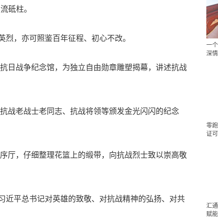
中流砥柱。
英烈，亦可照鉴百年征程、初心不改。
一个
深情
人民抗日战争纪念馆，为独立自由勋章雕塑揭幕，讲述抗战
，向抗战老战士老同志、抗战将领等颁发金光闪闪的纪念
零跑
证可
念馆序厅，仔细整理花篮上的缎带，向抗战烈士致以崇高敬
习近平总书记对英雄的致敬、对抗战精神的弘扬、对共
汇通
赋能