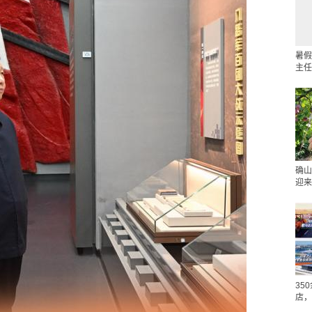
暑假
主任
确山
迎来
35
店，