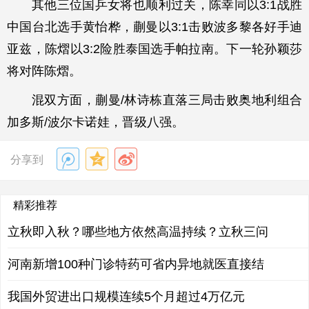
其他三位国乒女将也顺利过关，陈幸同以3:1战胜
中国台北选手黄怡桦，蒯曼以3:1击败波多黎各好手迪
亚兹，陈熠以3:2险胜泰国选手帕拉南。下一轮孙颖莎
将对阵陈熠。
混双方面，蒯曼/林诗栋直落三局击败奥地利组合
加多斯/波尔卡诺娃，晋级八强。
分享到
精彩推荐
立秋即入秋？哪些地方依然高温持续？立秋三问
河南新增100种门诊特药可省内异地就医直接结
我国外贸进出口规模连续5个月超过4万亿元