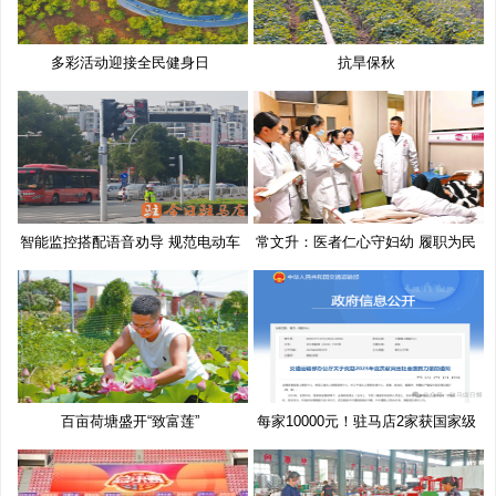
多彩活动迎接全民健身日
抗旱保秋
智能监控搭配语音劝导 规范电动车
常文升：医者仁心守妇幼 履职为民
百亩荷塘盛开“致富莲”
每家10000元！驻马店2家获国家级
奖