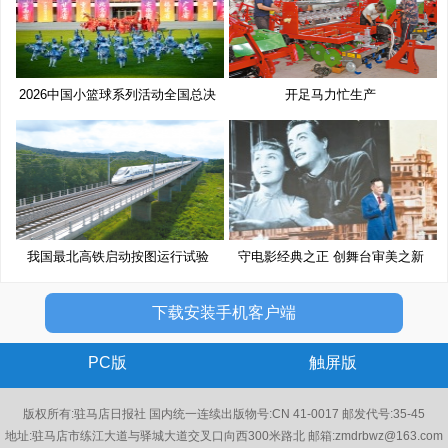
2026中国小篮球系列活动全国总决
开足马力忙生产
赛
我国最北高铁启动按图运行试验
守电影经典之正 创舞台审美之新
下载安装手机客户端
PC版
触屏版
版权所有:驻马店日报社 国内统一连续出版物号:CN 41-0017 邮发代号:35-45
地址:驻马店市练江大道与驿城大道交叉口向西300米路北 邮箱:zmdrbwz@163.com