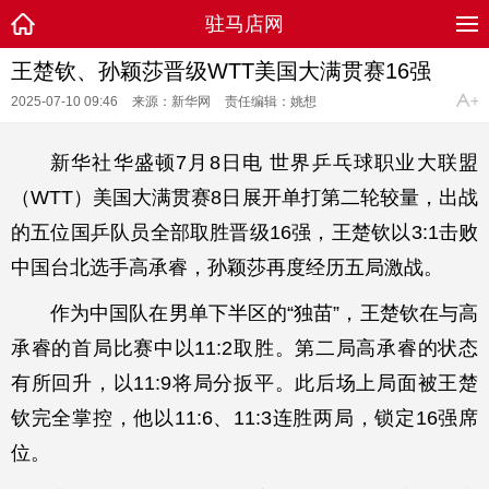
驻马店网
王楚钦、孙颖莎晋级WTT美国大满贯赛16强
2025-07-10 09:46
来源：新华网
责任编辑：姚想
新华社华盛顿7月8日电 世界乒乓球职业大联盟
（WTT）美国大满贯赛8日展开单打第二轮较量，出战
的五位国乒队员全部取胜晋级16强，王楚钦以3:1击败
中国台北选手高承睿，孙颖莎再度经历五局激战。
作为中国队在男单下半区的“独苗”，王楚钦在与高
承睿的首局比赛中以11:2取胜。第二局高承睿的状态
有所回升，以11:9将局分扳平。此后场上局面被王楚
钦完全掌控，他以11:6、11:3连胜两局，锁定16强席
位。