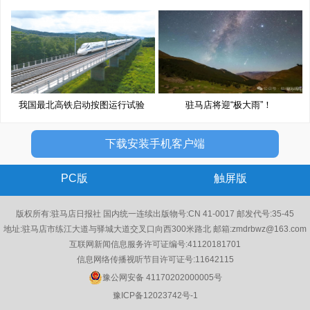
我国最北高铁启动按图运行试验
驻马店将迎“极大雨”！
下载安装手机客户端
PC版
触屏版
版权所有:驻马店日报社 国内统一连续出版物号:CN 41-0017 邮发代号:35-45
地址:驻马店市练江大道与驿城大道交叉口向西300米路北 邮箱:zmdrbwz@163.com
互联网新闻信息服务许可证编号:41120181701
信息网络传播视听节目许可证号:11642115
豫公网安备 41170202000005号
豫ICP备12023742号-1