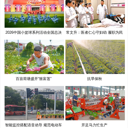
2026中国小篮球系列活动全国总决
常文升：医者仁心守妇幼 履职为民
赛
百亩荷塘盛开“致富莲”
抗旱保秋
智能监控搭配语音劝导 规范电动车
开足马力忙生产