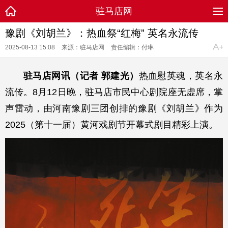
驻马店网
豫剧《刘胡兰》：热血祭“红梅” 英名永流传
2025-08-13 15:08
来源：驻马店网
责任编辑：付琳
驻马店网讯（记者 郭建光）
热血慰英魂，英名永
流传。8月12日晚，驻马店市民中心剧院座无虚席，掌
声雷动，由河南豫剧三团创排的豫剧《刘胡兰》作为
2025（第十一届）黄河戏剧节开幕式剧目精彩上演。