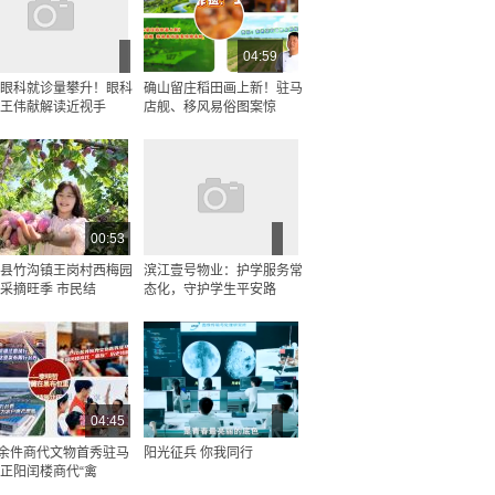
04:59
眼科就诊量攀升！眼科
确山留庄稻田画上新！驻马
王伟献解读近视手
店舰、移风易俗图案惊
00:53
县竹沟镇王岗村西梅园
滨江壹号物业：护学服务常
采摘旺季 市民结
态化，守护学生平安路
04:45
0余件商代文物首秀驻马
阳光征兵 你我同行
正阳闰楼商代“禽