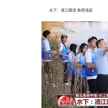
水下：清江碧波 鱼翔浅底