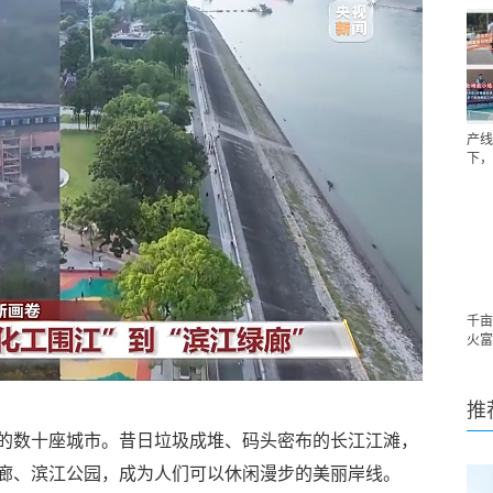
产线
下，
千亩
火富
推
的数十座城市。昔日垃圾成堆、码头密布的长江江滩，
廊、滨江公园，成为人们可以休闲漫步的美丽岸线。