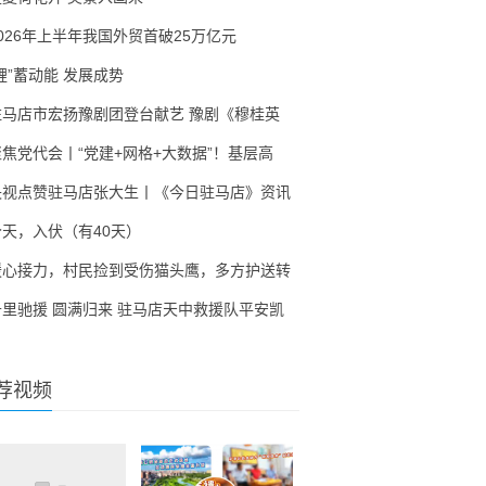
2026年上半年我国外贸首破25万亿元
锂”蓄动能 发展成势
驻马店市宏扬豫剧团登台献艺 豫剧《穆桂英
聚焦党代会丨“党建+网格+大数据”！基层高
央视点赞驻马店张大生丨《今日驻马店》资讯
今天，入伏（有40天）
暖心接力，村民捡到受伤猫头鹰，多方护送转
千里驰援 圆满归来 驻马店天中救援队平安凯
荐视频