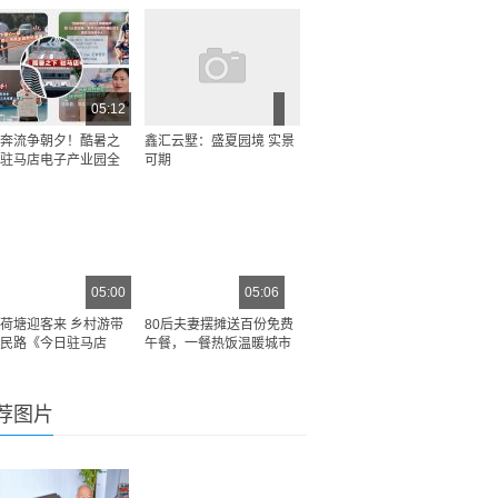
05:12
奔流争朝夕！酷暑之
鑫汇云墅：盛夏园境 实景
驻马店电子产业园全
可期
05:00
05:06
荷塘迎客来 乡村游带
80后夫妻摆摊送百份免费
民路《今日驻马店
午餐，一餐热饭温暖城市
荐图片