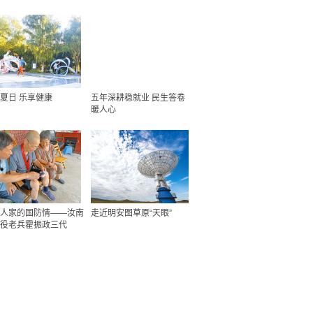
夏日 乐享健康
五年深耕稳就业 民生答卷
暖人心
人家的国防情——汝南
走近明安图草原“天眼”
役老兵霍振政三代