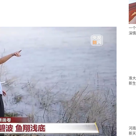
一个
深情
准大
新生
河南
新天