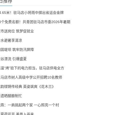
日推荐
54.65米！驻马店小将雨中掷出省运会金牌
30个免费名额！共青团驻马店市委2026年暑期
夜市送岗位 筑梦促就业
亲水避暑享清凉
加固堤坝 筑牢防汛屏障
峡谷漂流 引爆盛夏
高温“烤”验下的电力担当，驻马店供电全方
驻马店市树人高级中学公开招聘10名教师
戏韵铿锵传经典 英姿飒爽《花木兰》
非遗晒醋酿制忙
隗燕：一肩挑起两个家 一心照亮一个村
盛夏荷花开 美景入画来