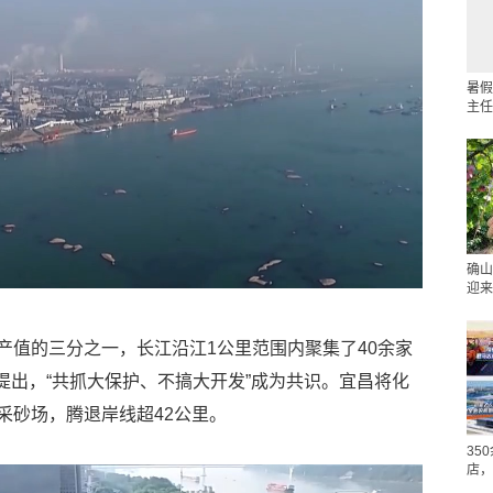
暑假
主任
确山
迎来
产值的三分之一，长江沿江1公里范围内聚集了40余家
式提出，“共抓大保护、不搞大开发”成为共识。宜昌将化
采砂场，腾退岸线超42公里。
35
店，