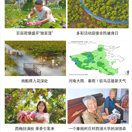
百亩荷塘盛开“致富莲”
多彩活动迎接全民健身日
画船撑入花深处
河南大雨、暴雨！驻马店最新天气
预
西梅挂满枝 果香引客来
一个豫南村庄对西湖大学的深情牵