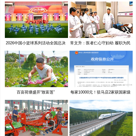
2026中国小篮球系列活动全国总决
常文升：医者仁心守妇幼 履职为民
赛
百亩荷塘盛开“致富莲”
每家10000元！驻马店2家获国家级
奖