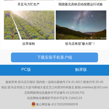
开足马力忙生产
我国最北高铁启动按图运行试验
抗旱保秋
驻马店将迎“极大雨”！
下载安装手机客户端
PC版
触屏版
版权所有:驻马店日报社 国内统一连续出版物号:CN 41-0017 邮发代号:35-45
地址:驻马店市练江大道与驿城大道交叉口向西300米路北 邮箱:zmdrbwz@163.com
互联网新闻信息服务许可证编号:41120181701
信息网络传播视听节目许可证号:11642115
豫公网安备 41170202000005号