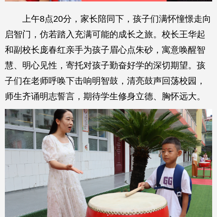
上午8点20分，家长陪同下，孩子们满怀憧憬走向
启智门，仿若踏入充满可能的成长之旅。校长王华起
和副校长庞春红亲手为孩子眉心点朱砂，寓意唤醒智
慧、明心见性，寄托对孩子勤奋好学的深切期望。孩
子们在老师呼唤下击响明智鼓，清亮鼓声回荡校园，
师生齐诵明志誓言，期待学生修身立德、胸怀远大。