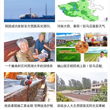
我国成功发射东方慧眼高光谱01、
河南大雨、暴雨！驻马店最新天气
02
预
一个豫南村庄对西湖大学的深情牵
确山留庄稻田画上新！驻马店舰、
挂
移
抢抓暑期施工黄金期 管网改造护航
胡庙乡人大主席团落实民生实事赋