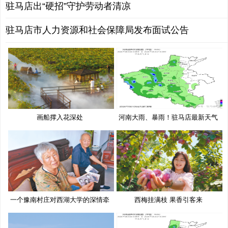
驻马店出“硬招”守护劳动者清凉
驻马店市人力资源和社会保障局发布面试公告
画船撑入花深处
河南大雨、暴雨！驻马店最新天气
预
一个豫南村庄对西湖大学的深情牵
西梅挂满枝 果香引客来
挂